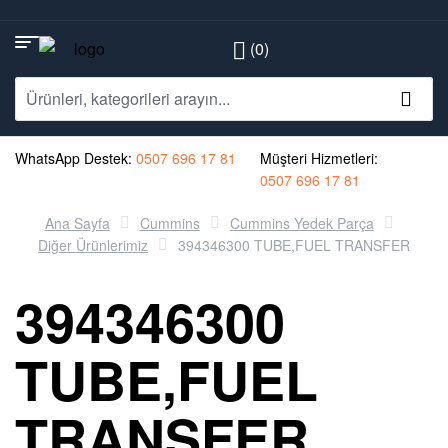
(0)
WhatsApp Destek:
0507 696 17 81
Müşteri Hizmetleri:
0507 696 17 81
Ana Sayfa
Cummins
Cummins Yedek Parça
Diğer Ürünlerimiz
394346300 TUBE,FUEL TRANSFER
394346300
TUBE,FUEL
TRANSFER