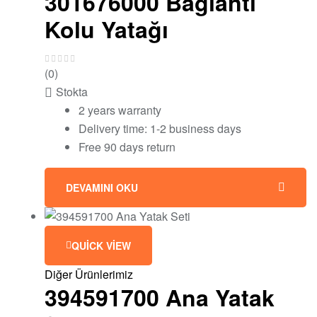
301676000 Bağlantı
Kolu Yatağı
(0)
Stokta
2 years warranty
Delivery time: 1-2 business days
Free 90 days return
DEVAMINI OKU
QUICK VIEW
Diğer Ürünlerimiz
394591700 Ana Yatak