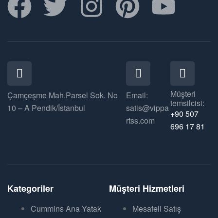
Müşteri
Çamçeşme Mah.Parsel Sok. No
Email:
temsilcisi:
10 – A Pendik/İstanbul
satis@vippa
+90 507
rtss.com
696 17 81
Kategoriler
Müşteri Hizmetleri
Cummins Ana Yatak
Mesafeli Satış