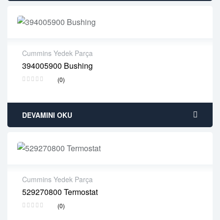
Cummins Yedek Parça
394005900 Bushing
2 years warranty
(0)
Delivery time: 1-2 business days
Free 90 days return
DEVAMINI OKU
Cummins Yedek Parça
529270800 Termostat
2 years warranty
(0)
Delivery time: 1-2 business days
Free 90 days return