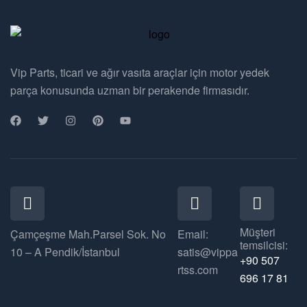
Vip Parts, ticari ve ağır vasıta araçlar için motor yedek
parça konusunda uzman bir perakende firmasıdır.
Müşteri
Çamçeşme Mah.Parsel Sok. No
Email:
temsilcisi:
10 – A Pendik/İstanbul
satis@vippa
+90 507
rtss.com
696 17 81