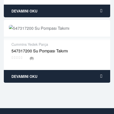
DEVAMINI OKU
Cummins Yedek Parça
547317200 Su Pompası Takımı
2 years warranty
(0)
Delivery time: 1-2 business days
Free 90 days return
DEVAMINI OKU