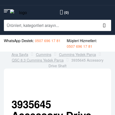
(0)
WhatsApp Destek:
0507 696 17 81
Müşteri Hizmetleri:
0507 696 17 81
Ana Sayfa
Cummins
Cummins Yedek Parça
QSC 8.3 Cummins Yedek Parça
3935645 Accessory
Drive Shaft
3935645