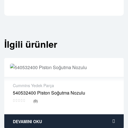
İlgili ürünler
Cummins Yedek Parça
540532400 Piston Soğutma Nozulu
2 years warranty
(0)
Delivery time: 1-2 business days
Free 90 days return
DEVAMINI OKU