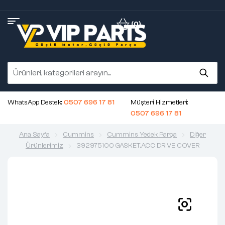
(0)
WhatsApp Destek:
0507 696 17 81
Müşteri Hizmetleri:
0507 696 17 81
Ana Sayfa
Cummins
Cummins Yedek Parça
Diğer
Ürünlerimiz
392975100 GASKET,ACC DRIVE COVER