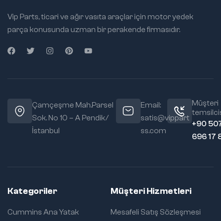
Vip Parts, ticari ve ağır vasıta araçlar için motor yedek
parça konusunda uzman bir perakende firmasıdır.
Müşteri
Çamçeşme Mah.Parsel
Email:
temsilcis
Sok. No 10 – A Pendik/
satis@vippart
+90 50
İstanbul
ss.com
696 17 
Kategoriler
Müşteri Hizmetleri
Cummins Ana Yatak
Mesafeli Satış Sözleşmesi