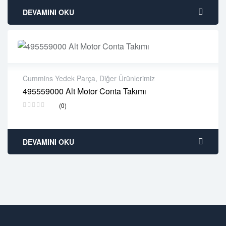
DEVAMINI OKU
Cummins Yedek Parça
,
Diğer Ürünlerimiz
495559000 Alt Motor Conta Takımı
2 years warranty
(0)
Delivery time: 1-2 business days
Free 90 days return
DEVAMINI OKU