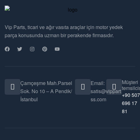
Vip Parts, ticari ve ağır vasıta araçlar için motor yedek
parça konusunda uzman bir perakende firmasıdır.
Müşteri
Çamçeşme Mah.Parsel
Email:
temsilcis
Sok. No 10 – A Pendik/
satis@vippart
+90 507
İstanbul
ss.com
696 17
81