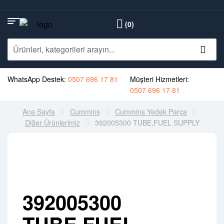
(0)
WhatsApp Destek:
0507 696 17 81
Müşteri Hizmetleri:
0507 696 17 81
Ana Sayfa
Cummins
Cummins Yedek Parça
Diğer Ürünlerimiz
392005300 TUBE,FUEL SUPPLY
392005300
TUBE,FUEL