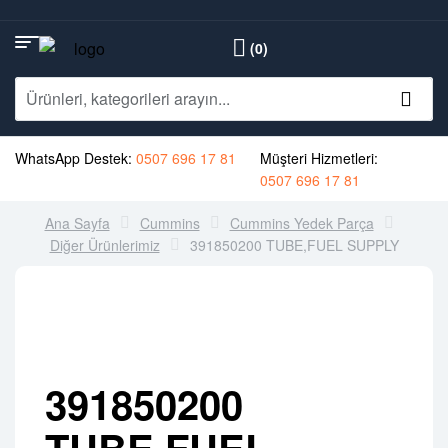
(0)
WhatsApp Destek:
0507 696 17 81
Müşteri Hizmetleri:
0507 696 17 81
Ana Sayfa
Cummins
Cummins Yedek Parça
Diğer Ürünlerimiz
391850200 TUBE,FUEL SUPPLY
391850200
TUBE,FUEL