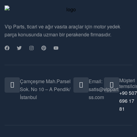
Vip Parts, ticari ve ağır vasıta araçlar için motor yedek
parça konusunda uzman bir perakende firmasıdır.
Müşteri
Çamçeşme Mah.Parsel
Email:
temsilcis
Sok. No 10 – A Pendik/
satis@vippart
+90 507
İstanbul
ss.com
696 17
81