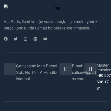
Vip Parts, ticari ve ağır vasıta araçlar için motor yedek
parça konusunda uzman bir perakende firmasıdır.
Müşteri
Çamçeşme Mah.Parsel
Email:
temsilcis
Sok. No 10 – A Pendik/
satis@vippart
+90 507
İstanbul
ss.com
696 17
81