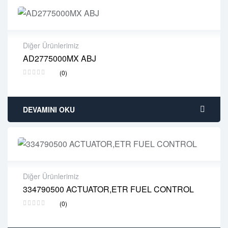
Diğer Ürünlerimiz
AD2775000MX ABJ
2 years warranty
(0)
Delivery time: 1-2 business days
Free 90 days return
DEVAMINI OKU
Diğer Ürünlerimiz
334790500 ACTUATOR,ETR FUEL CONTROL
2 years warranty
(0)
Delivery time: 1-2 business days
Free 90 days return