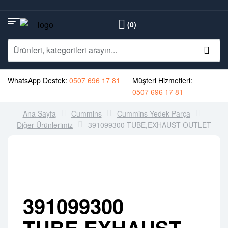
(0)
WhatsApp Destek:
0507 696 17 81
Müşteri Hizmetleri:
0507 696 17 81
Ana Sayfa
Cummins
Cummins Yedek Parça
Diğer Ürünlerimiz
391099300 TUBE,EXHAUST OUTLET
391099300
TUBE,EXHAUST