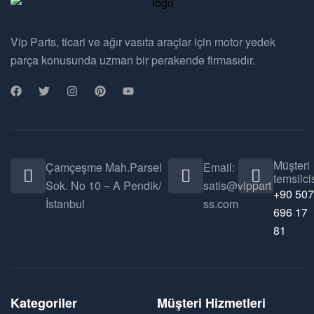
Vip Parts, ticari ve ağır vasıta araçlar için motor yedek
parça konusunda uzman bir perakende firmasıdır.
Müşteri
Çamçeşme Mah.Parsel
Email:
temsilcis
Sok. No 10 – A Pendik/
satis@vippart
+90 507
İstanbul
ss.com
696 17
81
Kategoriler
Müşteri Hizmetleri