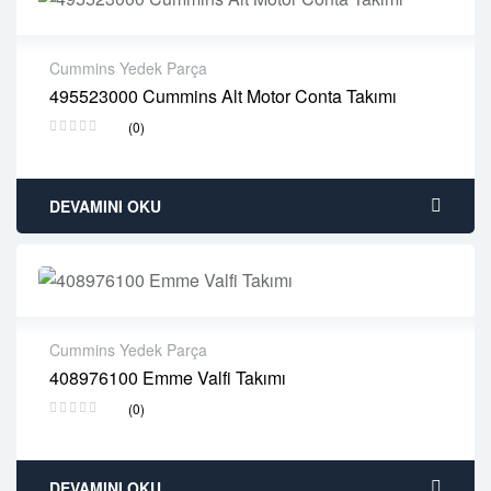
Cummins Yedek Parça
495523000 Cummins Alt Motor Conta Takımı
2 years warranty
(0)
Delivery time: 1-2 business days
Free 90 days return
DEVAMINI OKU
Cummins Yedek Parça
408976100 Emme Valfi Takımı
2 years warranty
(0)
Delivery time: 1-2 business days
Free 90 days return
DEVAMINI OKU