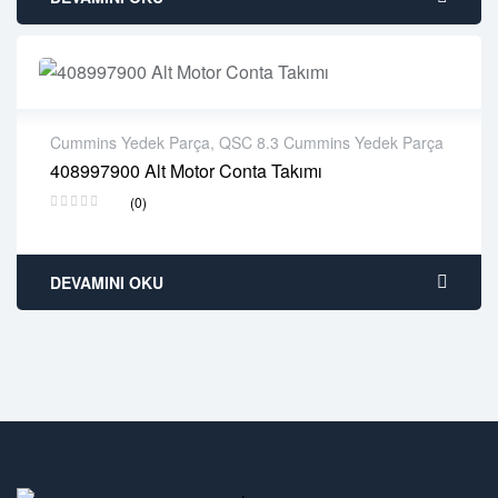
Cummins Yedek Parça
,
QSC 8.3 Cummins Yedek Parça
408997900 Alt Motor Conta Takımı
2 years warranty
(0)
Delivery time: 1-2 business days
Free 90 days return
DEVAMINI OKU