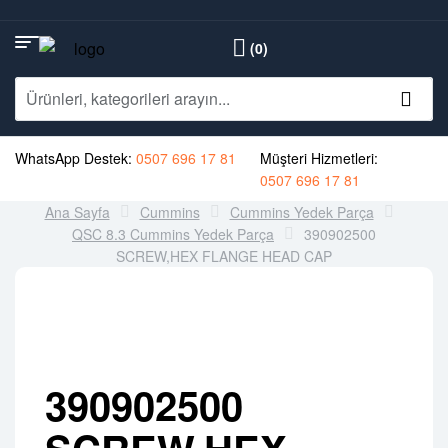
(0)
WhatsApp Destek:
0507 696 17 81
Müşteri Hizmetleri:
0507 696 17 81
Ana Sayfa
Cummins
Cummins Yedek Parça
QSC 8.3 Cummins Yedek Parça
390902500
SCREW,HEX FLANGE HEAD CAP
390902500