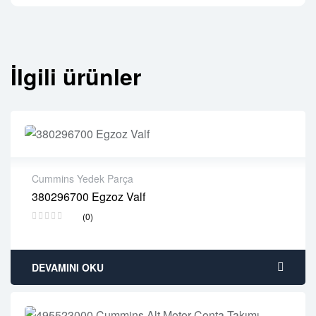
İlgili ürünler
Cummins Yedek Parça
380296700 Egzoz Valf
2 years warranty
(0)
Delivery time: 1-2 business days
Free 90 days return
DEVAMINI OKU