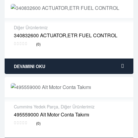
Diğer Ürünlerimiz
340832600 ACTUATOR,ETR FUEL CONTROL
2 years warranty
(0)
Delivery time: 1-2 business days
Free 90 days return
DEVAMINI OKU
Cummins Yedek Parça
,
Diğer Ürünlerimiz
495559000 Alt Motor Conta Takımı
2 years warranty
(0)
Delivery time: 1-2 business days
Free 90 days return