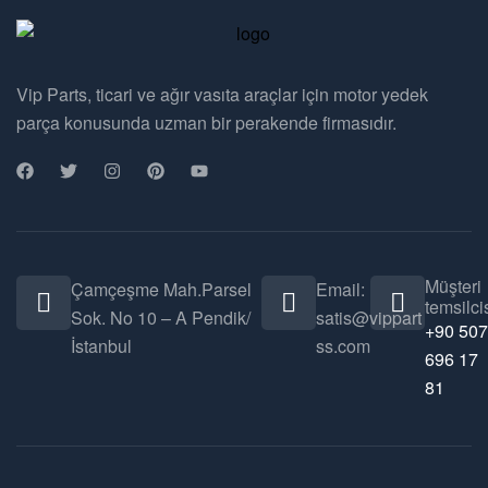
Vip Parts, ticari ve ağır vasıta araçlar için motor yedek
parça konusunda uzman bir perakende firmasıdır.
Müşteri
Çamçeşme Mah.Parsel
Email:
temsilcis
Sok. No 10 – A Pendik/
satis@vippart
+90 507
İstanbul
ss.com
696 17
81