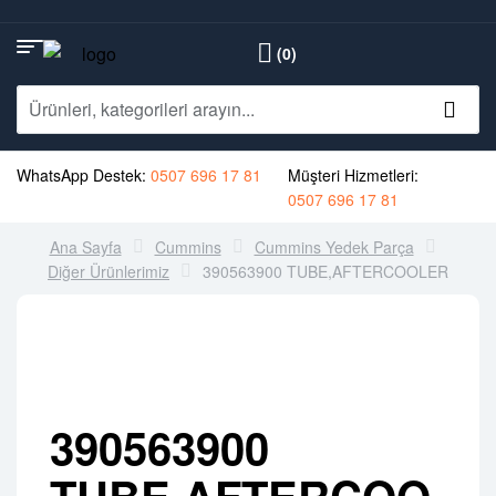
(0)
WhatsApp Destek:
0507 696 17 81
Müşteri Hizmetleri:
0507 696 17 81
Ana Sayfa
Cummins
Cummins Yedek Parça
Diğer Ürünlerimiz
390563900 TUBE,AFTERCOOLER
390563900
TUBE,AFTERCOO