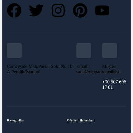
Çamçeşme Mah.Parsel Sok. No 10 –
Email:
Müşteri
A Pendik/İstanbul
satis@vippartss.com
temsilcisi:
+90 507 696
17 81
Kategoriler
Müşteri Hizmetleri