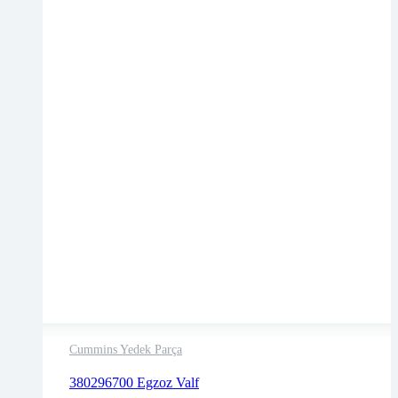
Cummins Yedek Parça
2 years warranty
380296700 Egzoz Valf
Delivery time: 1-2 business days