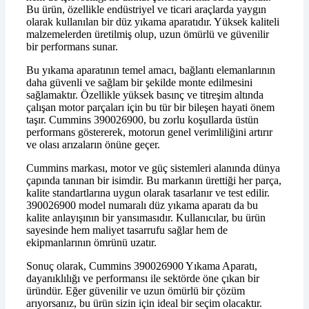
Bu ürün, özellikle endüstriyel ve ticari araçlarda yaygın
olarak kullanılan bir düz yıkama aparatıdır. Yüksek kaliteli
malzemelerden üretilmiş olup, uzun ömürlü ve güvenilir
bir performans sunar.
Bu yıkama aparatının temel amacı, bağlantı elemanlarının
daha güvenli ve sağlam bir şekilde monte edilmesini
sağlamaktır. Özellikle yüksek basınç ve titreşim altında
çalışan motor parçaları için bu tür bir bileşen hayati önem
taşır. Cummins 390026900, bu zorlu koşullarda üstün
performans göstererek, motorun genel verimliliğini artırır
ve olası arızaların önüne geçer.
Cummins markası, motor ve güç sistemleri alanında dünya
çapında tanınan bir isimdir. Bu markanın ürettiği her parça,
kalite standartlarına uygun olarak tasarlanır ve test edilir.
390026900 model numaralı düz yıkama aparatı da bu
kalite anlayışının bir yansımasıdır. Kullanıcılar, bu ürün
sayesinde hem maliyet tasarrufu sağlar hem de
ekipmanlarının ömrünü uzatır.
Sonuç olarak, Cummins 390026900 Yıkama Aparatı,
dayanıklılığı ve performansı ile sektörde öne çıkan bir
üründür. Eğer güvenilir ve uzun ömürlü bir çözüm
arıyorsanız, bu ürün sizin için ideal bir seçim olacaktır.