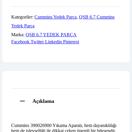
Kategoriler:
Cummins Yedek Parça
,
QSB 6.7 Cummins
Yedek Parça
Marka:
QSB 6.7 YEDEK PARÇA
Facebook
Twitter
Linkedin
Pinterest
Açıklama
Cummins 390026900 Yıkama Aparatı, hem dayanıklılığı
hem de işlevselliği ile dikkat çeken önemli bir bileşendir.