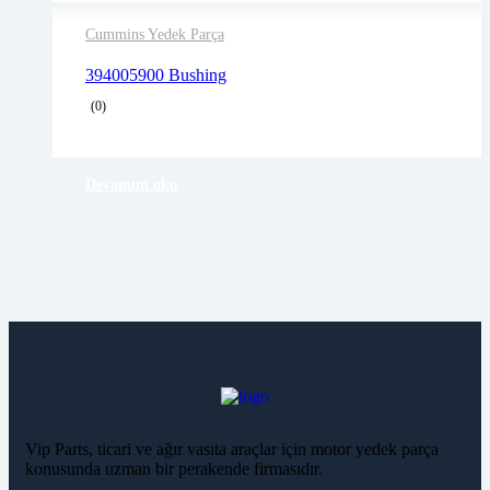
Cummins Yedek Parça
2 years warranty
394005900 Bushing
Delivery time: 1-2 business days
(0)
Free 90 days return
Devamını oku
Vip Parts, ticari ve ağır vasıta araçlar için motor yedek parça
konusunda uzman bir perakende firmasıdır.