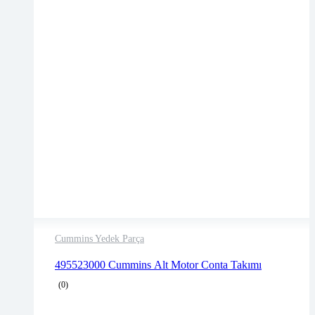
Cummins Yedek Parça
2 years warranty
495523000 Cummins Alt Motor Conta Takımı
Delivery time: 1-2 business days
(0)
Free 90 days return