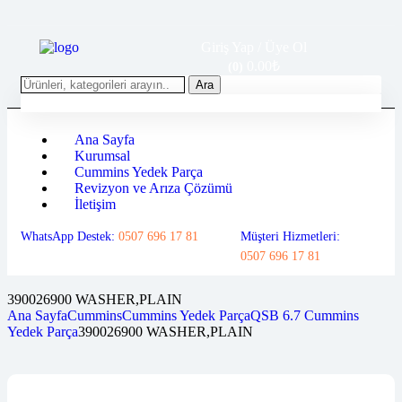
Giriş Yap / Üye Ol
0.00
₺
(0)
Ara
Ana Sayfa
Kurumsal
Cummins Yedek Parça
Revizyon ve Arıza Çözümü
İletişim
WhatsApp Destek:
0507 696 17 81
Müşteri Hizmetleri:
0507 696 17 81
390026900 WASHER,PLAIN
Ana Sayfa
Cummins
Cummins Yedek Parça
QSB 6.7 Cummins
Yedek Parça
390026900 WASHER,PLAIN