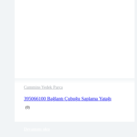
Cummins Yedek Parça
2 years warranty
395066100 Bağlantı Çubuğu Saplama Yatağı
Delivery time: 1-2 business days
(0)
Free 90 days return
Devamını oku