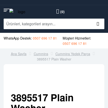
(0)
WhatsApp Destek:
0507 696 17 81
Müşteri Hizmetleri:
0507 696 17 81
Ana Sayfa
Cummins
Cummins Yedek Parça
3895517 Plain Washer
3895517 Plain
Washer