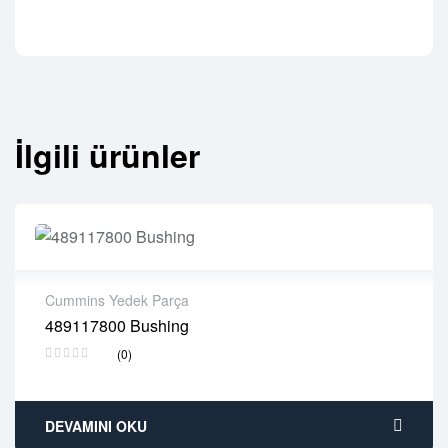
İlgili ürünler
Cummins Yedek Parça
489117800 Bushing
2 years warranty
(0)
Delivery time: 1-2 business days
Free 90 days return
DEVAMINI OKU