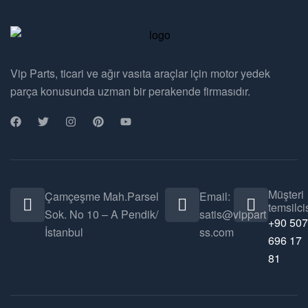
Vip Parts, ticari ve ağır vasıta araçlar için motor yedek
parça konusunda uzman bir perakende firmasıdır.
Müşteri
Çamçeşme Mah.Parsel
Email:
temsilcis
Sok. No 10 – A Pendik/
satis@vippart
+90 507
İstanbul
ss.com
696 17
81