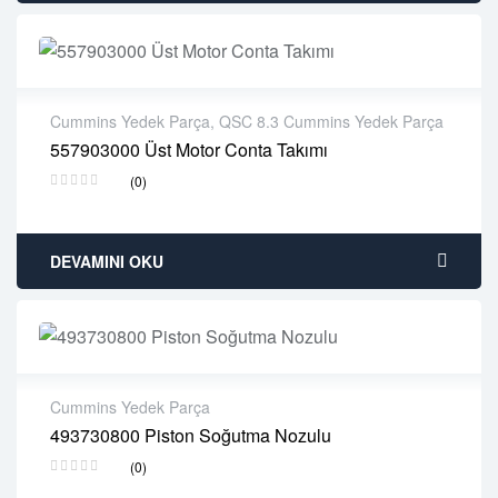
Cummins Yedek Parça
,
QSC 8.3 Cummins Yedek Parça
557903000 Üst Motor Conta Takımı
2 years warranty
(0)
Delivery time: 1-2 business days
Free 90 days return
DEVAMINI OKU
Cummins Yedek Parça
493730800 Piston Soğutma Nozulu
2 years warranty
(0)
Delivery time: 1-2 business days
Free 90 days return