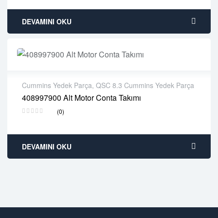
DEVAMINI OKU
Cummins Yedek Parça
,
QSC 8.3 Cummins Yedek Parça
408997900 Alt Motor Conta Takımı
2 years warranty
(0)
Delivery time: 1-2 business days
Free 90 days return
DEVAMINI OKU