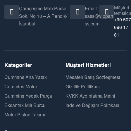
Müşteri
Çamçeşme Mah.Parsel
Email:
temsilcis
Sok. No 10 – A Pendik/
satis@vippart
+90 507
İstanbul
ss.com
696 17
81
Kategoriler
Müşteri Hizmetleri
Cummins Ana Yatak
Mesafeli Satış Sözleşmesi
Cummins Motor
Gizlilik Politikası
Cummins Yedek Parça
KVKK Aydınlatma Metni
Eksantrik Mili Burcu
İade ve Değişim Politikası
Motor Piston Takımı