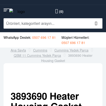
(0)
WhatsApp Destek:
0507 696 17 81
Müşteri Hizmetleri:
0507 696 17 81
Ana Sayfa
Cummins
Cummins Yedek Parça
QSM 11 Cummins Yedek Parça
3893690 Heater
Housing Gasket
3893690 Heater