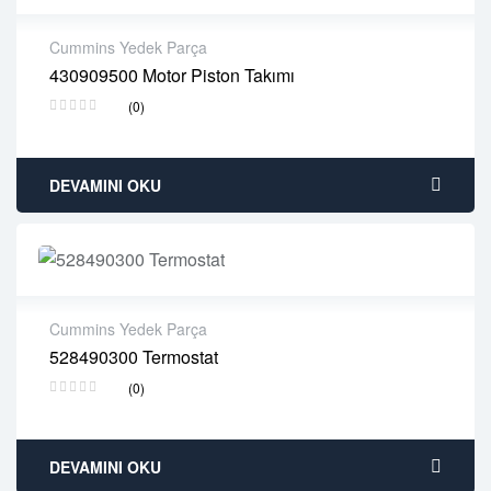
Cummins Yedek Parça
430909500 Motor Piston Takımı
2 years warranty
(0)
Delivery time: 1-2 business days
Free 90 days return
DEVAMINI OKU
Cummins Yedek Parça
528490300 Termostat
2 years warranty
(0)
Delivery time: 1-2 business days
Free 90 days return
DEVAMINI OKU