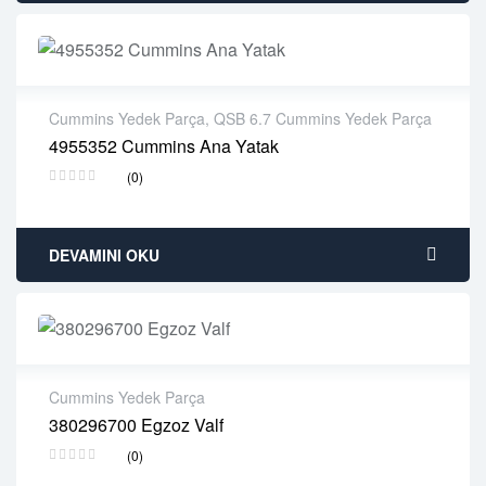
Cummins Yedek Parça
,
QSB 6.7 Cummins Yedek Parça
4955352 Cummins Ana Yatak
2 years warranty
(0)
Delivery time: 1-2 business days
Free 90 days return
DEVAMINI OKU
Cummins Yedek Parça
380296700 Egzoz Valf
2 years warranty
(0)
Delivery time: 1-2 business days
Free 90 days return