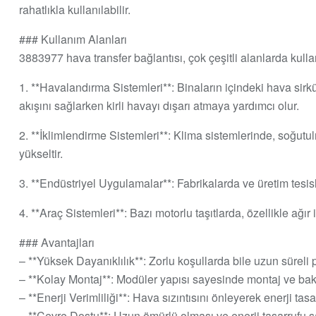
rahatlıkla kullanılabilir.
### Kullanım Alanları
3883977 hava transfer bağlantısı, çok çeşitli alanlarda kullanı
1. **Havalandırma Sistemleri**: Binaların içindeki hava sirk
akışını sağlarken kirli havayı dışarı atmaya yardımcı olur.
2. **İklimlendirme Sistemleri**: Klima sistemlerinde, soğutulm
yükseltir.
3. **Endüstriyel Uygulamalar**: Fabrikalarda ve üretim tesis
4. **Araç Sistemleri**: Bazı motorlu taşıtlarda, özellikle ağır
### Avantajları
– **Yüksek Dayanıklılık**: Zorlu koşullarda bile uzun süreli
– **Kolay Montaj**: Modüler yapısı sayesinde montaj ve bakı
– **Enerji Verimliliği**: Hava sızıntısını önleyerek enerji tasa
– **Çevre Dostu**: Uzun ömürlü olması ve enerji tasarrufu s