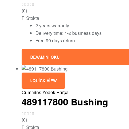
(0)
Stokta
2 years warranty
Delivery time: 1-2 business days
Free 90 days return
DEVAMINI OKU
QUICK VIEW
Cummins Yedek Parça
489117800 Bushing
(0)
Stokta