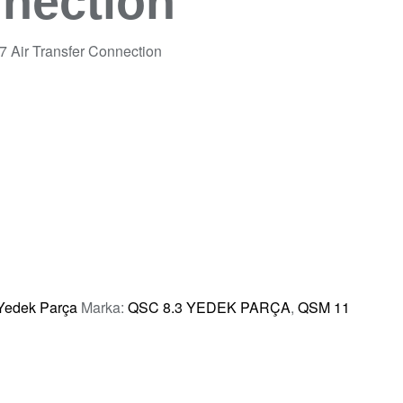
nnection
 Air Transfer Connection
edek Parça
Marka:
QSC 8.3 YEDEK PARÇA
,
QSM 11