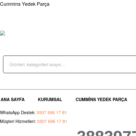
Cummins Yedek Parça
Çamçeşme Mah.Parsel Sok. No 10 – A Pendik/İstanbul
Sipariş 
ÜRÜN KATEGORILERI
Search
for:
Giriş Yap / Üye Ol
(0)
ANA SAYFA
KURUMSAL
CUMMINS YEDEK PARÇA
WhatsApp Destek:
0507 696 17 81
Müşteri Hizmetleri:
0507 696 17 81