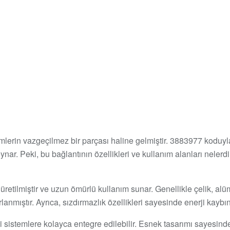
temlerin vazgeçilmez bir parçası haline gelmiştir. 3883977 koduy
nar. Peki, bu bağlantının özellikleri ve kullanım alanları nelerdi
retilmiştir ve uzun ömürlü kullanım sunar. Genellikle çelik, al
lanmıştır. Ayrıca, sızdırmazlık özellikleri sayesinde enerji kaybı
şitli sistemlere kolayca entegre edilebilir. Esnek tasarımı sayes