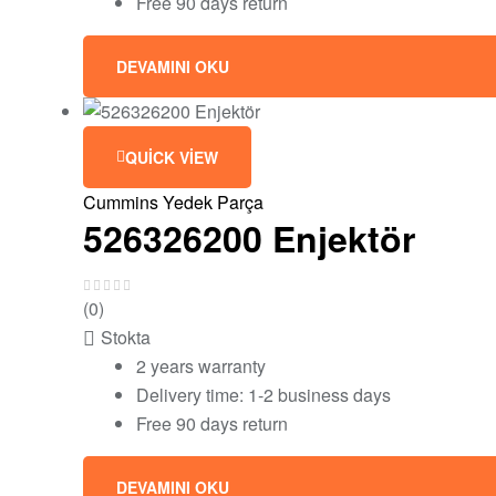
Free 90 days return
DEVAMINI OKU
QUICK VIEW
Cummins Yedek Parça
526326200 Enjektör
(0)
Stokta
2 years warranty
Delivery time: 1-2 business days
Free 90 days return
DEVAMINI OKU