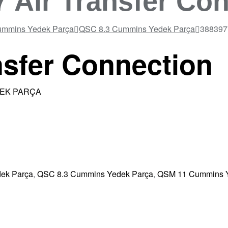
 Air Transfer Co
mmins Yedek Parça
QSC 8.3 Cummins Yedek Parça
3883977
nsfer Connection
DEK PARÇA
ek Parça
,
QSC 8.3 Cummins Yedek Parça
,
QSM 11 Cummins Y