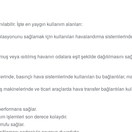
labilir. İşte en yaygın kullanım alanları:
ülasyonunu sağlamak için kullanılan havalandırma sistemlerinde, h
uş veya ısıtılmış havanın odalara eşit şekilde dağıtılmasını sağlar
lerinde, basınçlı hava sistemlerinde kullanılan bu bağlantılar, m
 iş makinelerinde ve ticari araçlarda hava transfer bağlantıları ku
 performans sağlar.
m işlemleri son derece kolaydır.
rrufu sağlar.
ağlaması nedeniyle çevreye duyarlıdır.