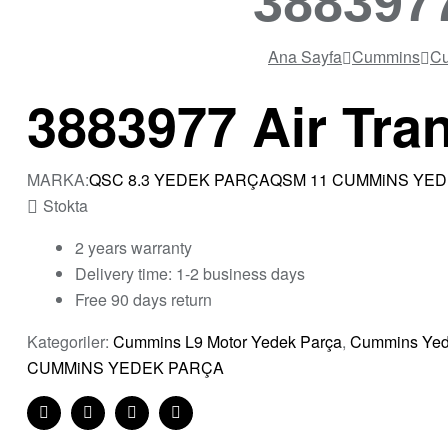
3883977
Ana Sayfa
Cummins
Cu
3883977 Air Tra
MARKA:
QSC 8.3 YEDEK PARÇA
QSM 11 CUMMiNS YE
Stokta
2 years warranty
Delivery time: 1-2 business days
Free 90 days return
Kategoriler:
Cummins L9 Motor Yedek Parça
,
Cummins Yed
CUMMiNS YEDEK PARÇA
Share:
Facebook
Twitter
Linkedin
Pinterest