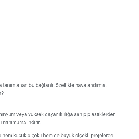
la tanımlanan bu bağlantı, özellikle havalandırma,
r?
üminyum veya yüksek dayanıklılığa sahip plastiklerden
nı minimuma indirir.
inde hem küçük ölçekli hem de büyük ölçekli projelerde