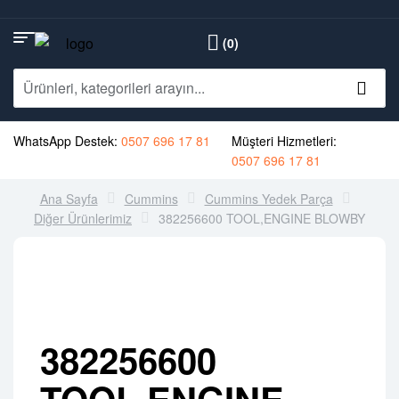
(0)
WhatsApp Destek:
0507 696 17 81
Müşteri Hizmetleri:
0507 696 17 81
Ana Sayfa
Cummins
Cummins Yedek Parça
Diğer Ürünlerimiz
382256600 TOOL,ENGINE BLOWBY
382256600
TOOL,ENGINE