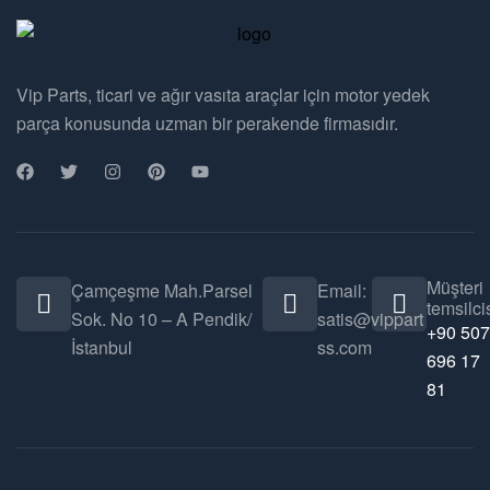
Vip Parts, ticari ve ağır vasıta araçlar için motor yedek
parça konusunda uzman bir perakende firmasıdır.
Müşteri
Çamçeşme Mah.Parsel
Email:
temsilcis
Sok. No 10 – A Pendik/
satis@vippart
+90 507
İstanbul
ss.com
696 17
81