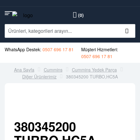
(0)
WhatsApp Destek:
0507 696 17 81
Müşteri Hizmetleri:
0507 696 17 81
Ana Sayfa
Cummins
Cummins Yedek Parça
Diğer Ürünlerimiz
380345200 TURBO,HC5A
380345200
TURBO,HC5A