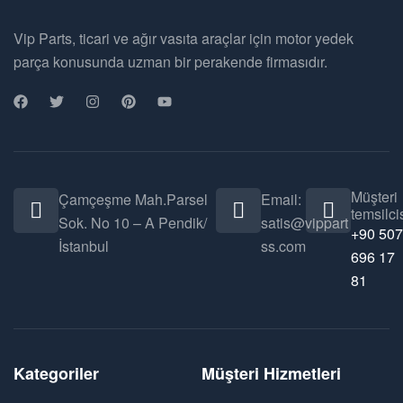
Vip Parts, ticari ve ağır vasıta araçlar için motor yedek
parça konusunda uzman bir perakende firmasıdır.
Müşteri
Çamçeşme Mah.Parsel
Email:
temsilcis
Sok. No 10 – A Pendik/
satis@vippart
+90 507
İstanbul
ss.com
696 17
81
Kategoriler
Müşteri Hizmetleri