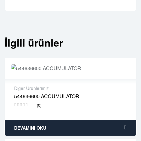
İlgili ürünler
Diğer Ürünlerimiz
544636600 ACCUMULATOR
2 years warranty
(0)
Delivery time: 1-2 business days
Free 90 days return
DEVAMINI OKU