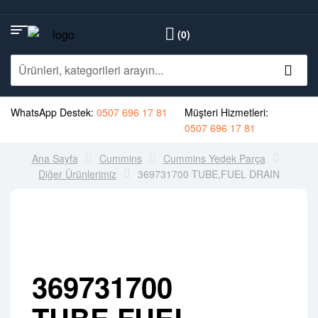
(0)
WhatsApp Destek:
0507 696 17 81
Müşteri Hizmetleri:
0507 696 17 81
Ana Sayfa
Cummins
Cummins Yedek Parça
Diğer Ürünlerimiz
369731700 TUBE,FUEL DRAIN
369731700
TUBE,FUEL