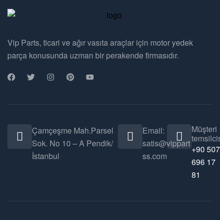
Vip Parts, ticari ve ağır vasıta araçlar için motor yedek
parça konusunda uzman bir perakende firmasıdır.
Müşteri
Çamçeşme Mah.Parsel
Email:
temsilcis
Sok. No 10 – A Pendik/
satis@vippart
+90 507
İstanbul
ss.com
696 17
81