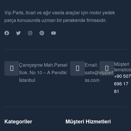
Vip Parts, ticari ve ağır vasıta araçlar için motor yedek
parça konusunda uzman bir perakende firmasıdır.
Müşteri
Çamçeşme Mah.Parsel
Email:
temsilcis
Sok. No 10 – A Pendik/
satis@vippart
+90 507
İstanbul
ss.com
696 17
81
Kategoriler
Müşteri Hizmetleri