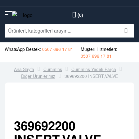
(0)
WhatsApp Destek:
0507 696 17 81
Müşteri Hizmetleri:
0507 696 17 81
Ana Sayfa
Cummins
Cummins Yedek Parça
Diğer Ürünlerimiz
369692200 INSERT,VALVE
369692200
INSERT,VALVE