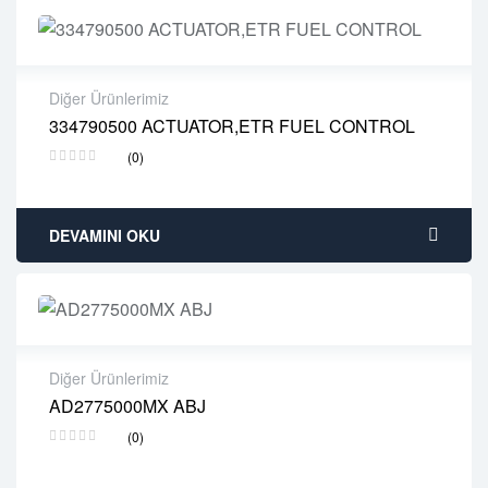
Diğer Ürünlerimiz
334790500 ACTUATOR,ETR FUEL CONTROL
2 years warranty
(0)
Delivery time: 1-2 business days
Free 90 days return
DEVAMINI OKU
Diğer Ürünlerimiz
AD2775000MX ABJ
2 years warranty
(0)
Delivery time: 1-2 business days
Free 90 days return