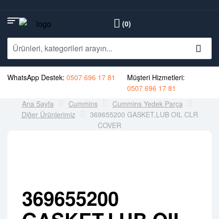
(0)
WhatsApp Destek:
0507 696 17 81
Müşteri Hizmetleri:
0507 696 17 81
Ana Sayfa
Cummins
Cummins Yedek Parça
Diğer Ürünlerimiz
369655200 GASKET,LUB OIL CLR
COVER
369655200