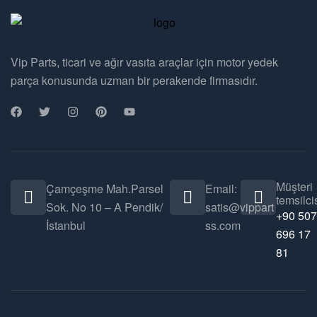
Vip Parts, ticari ve ağır vasıta araçlar için motor yedek
parça konusunda uzman bir perakende firmasıdır.
Müşteri
Çamçeşme Mah.Parsel
Email:
temsilcis
Sok. No 10 – A Pendik/
satis@vippart
+90 507
İstanbul
ss.com
696 17
81