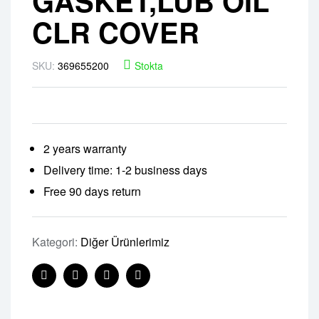
GASKET,LUB OIL
CLR COVER
SKU:
369655200
Stokta
2 years warranty
Delivery time: 1-2 business days
Free 90 days return
Kategori:
Diğer Ürünlerimiz
Facebook
Twitter
Linkedin
Pinterest