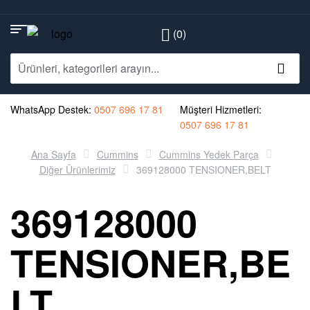
(0)
WhatsApp Destek:
0507 696 17 81
Müşteri Hizmetleri:
0507 696 17 81
Ana Sayfa
Cummins
Cummins Yedek Parça
Diğer Ürünlerimiz
369128000 TENSIONER,BELT
369128000
TENSIONER,BE
LT