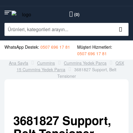
(0)
WhatsApp Destek:
0507 696 17 81
Müşteri Hizmetleri:
0507 696 17 81
Ana Sayfa
Cummins
Cummins Yedek Parça
QSX
15 Cummins Yedek Parça
3681827 Support, Belt
Tensioner
3681827 Support,