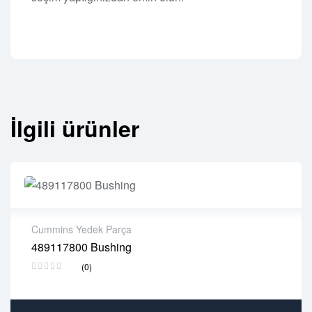
İlgili ürünler
Cummins Yedek Parça
489117800 Bushing
2 years warranty
(0)
Delivery time: 1-2 business days
Free 90 days return