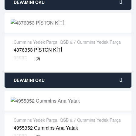
DEVAMINI OKU
Cummins Yedek Parça
,
QSB 6.7 Cummins Yedek Parça
4376353 PİSTON KİTİ
2 years warranty
(0)
Delivery time: 1-2 business days
Free 90 days return
DEVAMINI OKU
Cummins Yedek Parça
,
QSB 6.7 Cummins Yedek Parça
4955352 Cummins Ana Yatak
2 years warranty