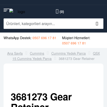
(0)
WhatsApp Destek:
0507 696 17 81
Müşteri Hizmetleri:
0507 696 17 81
Ana Sayfa
Cummins
Cummins Yedek Parça
QSX
15 Cummins Yedek Parça
3681273 Gear Retainer
3681273 Gear
Retainer