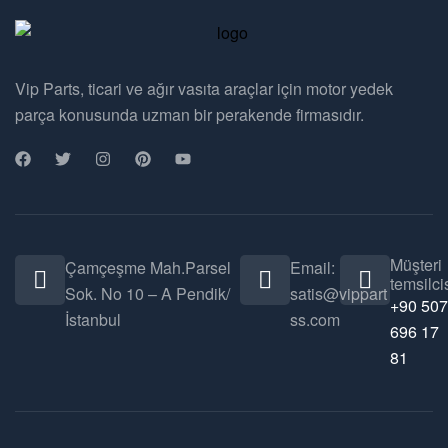
Vip Parts, ticari ve ağır vasıta araçlar için motor yedek
parça konusunda uzman bir perakende firmasıdır.
Müşteri
Çamçeşme Mah.Parsel
Email:
temsilcis
Sok. No 10 – A Pendik/
satis@vippart
+90 507
İstanbul
ss.com
696 17
81