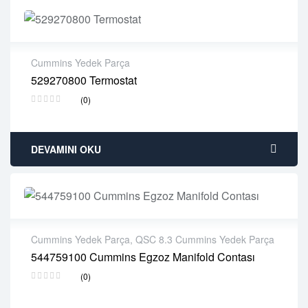
Cummins Yedek Parça
529270800 Termostat
2 years warranty
(0)
Delivery time: 1-2 business days
Free 90 days return
DEVAMINI OKU
Cummins Yedek Parça
,
QSC 8.3 Cummins Yedek Parça
544759100 Cummins Egzoz Manifold Contası
2 years warranty
(0)
Delivery time: 1-2 business days
Free 90 days return