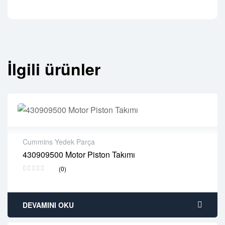
İlgili ürünler
Cummins Yedek Parça
430909500 Motor Piston Takımı
2 years warranty
(0)
Delivery time: 1-2 business days
Free 90 days return
DEVAMINI OKU