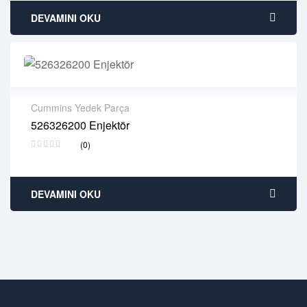
DEVAMINI OKU
Cummins Yedek Parça
526326200 Enjektör
2 years warranty
(0)
Delivery time: 1-2 business days
Free 90 days return
DEVAMINI OKU