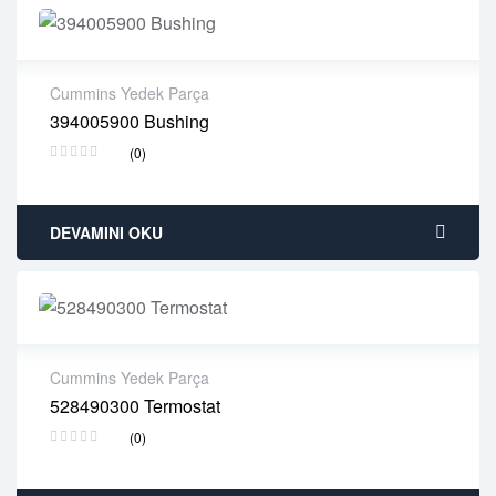
Cummins Yedek Parça
394005900 Bushing
2 years warranty
(0)
Delivery time: 1-2 business days
Free 90 days return
DEVAMINI OKU
Cummins Yedek Parça
528490300 Termostat
2 years warranty
(0)
Delivery time: 1-2 business days
Free 90 days return