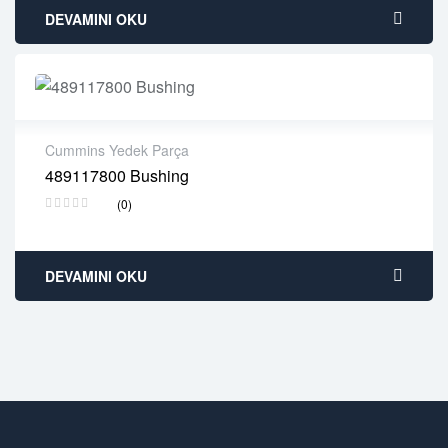
DEVAMINI OKU
Cummins Yedek Parça
489117800 Bushing
2 years warranty
(0)
Delivery time: 1-2 business days
Free 90 days return
DEVAMINI OKU