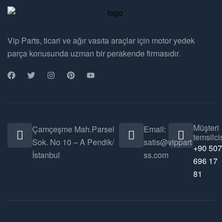
Vip Parts, ticari ve ağır vasıta araçlar için motor yedek
parça konusunda uzman bir perakende firmasıdır.
Müşteri
Çamçeşme Mah.Parsel
Email:
temsilcis
Sok. No 10 – A Pendik/
satis@vippart
+90 507
İstanbul
ss.com
696 17
81