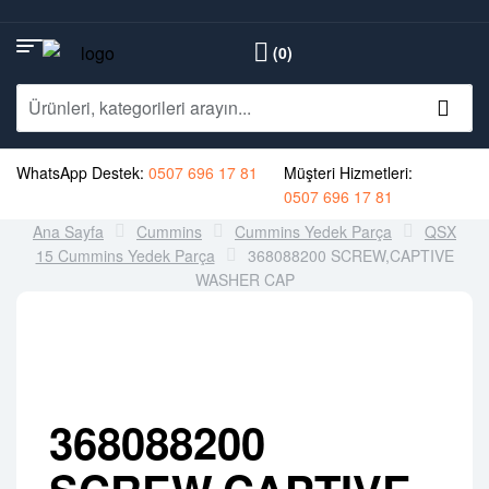
(0)
WhatsApp Destek:
0507 696 17 81
Müşteri Hizmetleri:
0507 696 17 81
Ana Sayfa
Cummins
Cummins Yedek Parça
QSX
15 Cummins Yedek Parça
368088200 SCREW,CAPTIVE
WASHER CAP
368088200