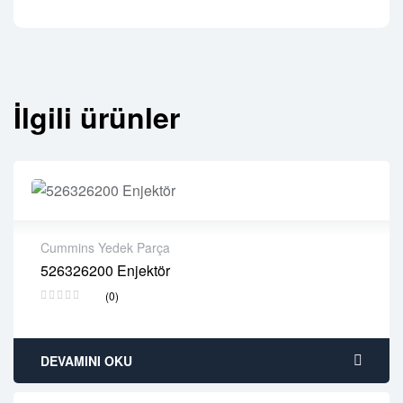
İlgili ürünler
Cummins Yedek Parça
526326200 Enjektör
2 years warranty
(0)
Delivery time: 1-2 business days
Free 90 days return
DEVAMINI OKU