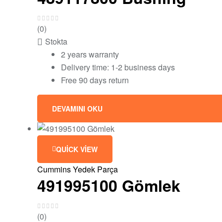
(0)
Stokta
2 years warranty
Delivery time: 1-2 business days
Free 90 days return
DEVAMINI OKU
QUICK VIEW
Cummins Yedek Parça
491995100 Gömlek
(0)