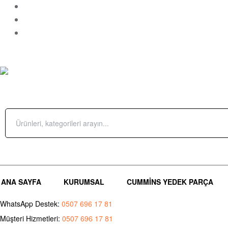
Çamçeşme Mah.Parsel Sok. No 10 – A Pendik/İstanbul
Sipariş Takip
İletişim
ÜRÜN KATEGORILERI
Search
for:
Giriş Yap / Üye Ol
(0)
ANA SAYFA
KURUMSAL
CUMMINS YEDEK PARÇA
WhatsApp Destek:
0507 696 17 81
Müşteri Hizmetleri:
0507 696 17 81