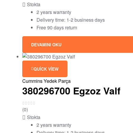
Stokta
2 years warranty
Delivery time: 1-2 business days
Free 90 days return
DEVAMINI OKU
QUICK VIEW
Cummins Yedek Parça
380296700 Egzoz Valf
(0)
Stokta
2 years warranty
Delivery time: 1-2 business days