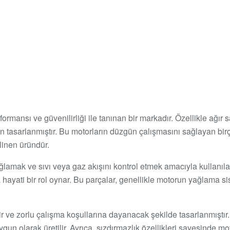
ansı ve güvenilirliği ile tanınan bir markadır. Özellikle ağır san
in tasarlanmıştır. Bu motorların düzgün çalışmasını sağlayan bir
linen üründür.
 sağlamak ve sıvı veya gaz akışını kontrol etmek amacıyla kullanı
a hayati bir rol oynar. Bu parçalar, genellikle motorun yağlama s
ir ve zorlu çalışma koşullarına dayanacak şekilde tasarlanmıştır
 olarak üretilir. Ayrıca, sızdırmazlık özellikleri sayesinde moto