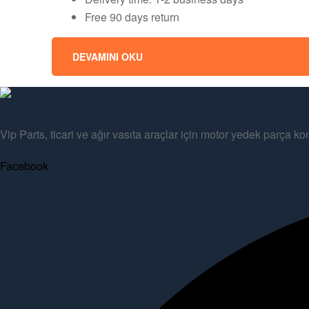
Free 90 days return
DEVAMINI OKU
Vip Parts, ticari ve ağır vasıta araçlar için motor yedek parça 
Facebook