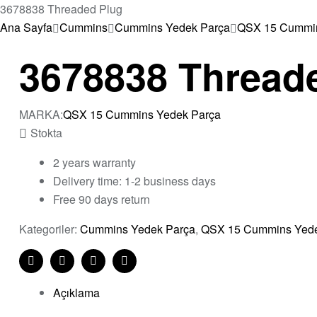
3678838 Threaded Plug
Ana Sayfa
Cummins
Cummins Yedek Parça
QSX 15 Cummin
3678838 Thread
MARKA:
QSX 15 Cummins Yedek Parça
Stokta
2 years warranty
Delivery time: 1-2 business days
Free 90 days return
Kategoriler:
Cummins Yedek Parça
,
QSX 15 Cummins Yede
Share:
Facebook
Twitter
Linkedin
Pinterest
Açıklama