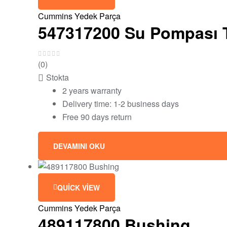
Cummins Yedek Parça
547317200 Su Pompası 
(0)
Stokta
2 years warranty
Delivery time: 1-2 business days
Free 90 days return
DEVAMINI OKU
QUICK VIEW
Cummins Yedek Parça
489117800 Bushing