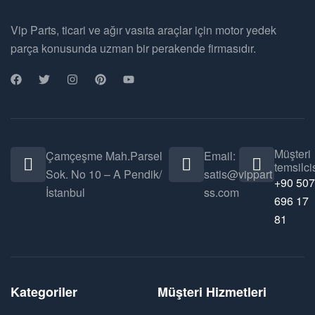
Vip Parts, ticari ve ağır vasıta araçlar için motor yedek
parça konusunda uzman bir perakende firmasıdır.
Müşteri
Çamçeşme Mah.Parsel
Email:
temsilcis
Sok. No 10 – A Pendik/
satis@vippart
+90 507
İstanbul
ss.com
696 17
81
Kategoriler
Müşteri Hizmetleri