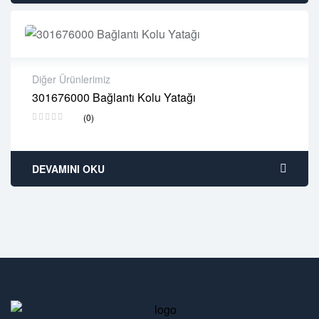
Diğer Ürünlerimiz
301676000 Bağlantı Kolu Yatağı
2 years warranty
(0)
Delivery time: 1-2 business days
Free 90 days return
DEVAMINI OKU