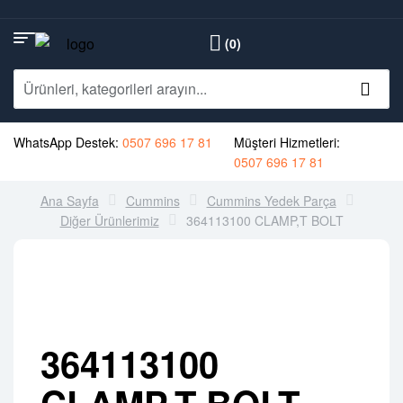
(0)
WhatsApp Destek:
0507 696 17 81
Müşteri Hizmetleri:
0507 696 17 81
Ana Sayfa
Cummins
Cummins Yedek Parça
Diğer Ürünlerimiz
364113100 CLAMP,T BOLT
364113100
CLAMP,T BOLT