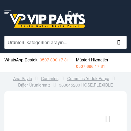
(0)
WhatsApp Destek:
0507 696 17 81
Müşteri Hizmetleri:
0507 696 17 81
Ana Sayfa
Cummins
Cummins Yedek Parça
Diğer Ürünlerimiz
363845200 HOSE,FLEXIBLE