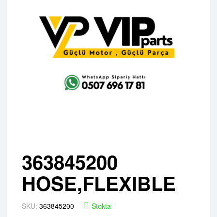
363845200
HOSE,FLEXIBLE
SKU:
363845200
Stokta