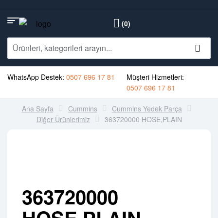
(0)
WhatsApp Destek:
0507 696 17 81
Müşteri Hizmetleri:
0507 696 17 81
Ana Sayfa
Cummins
Cummins Yedek Parça
Diğer Ürünlerimiz
363720000 HOSE,PLAIN
363720000
HOSE,PLAIN