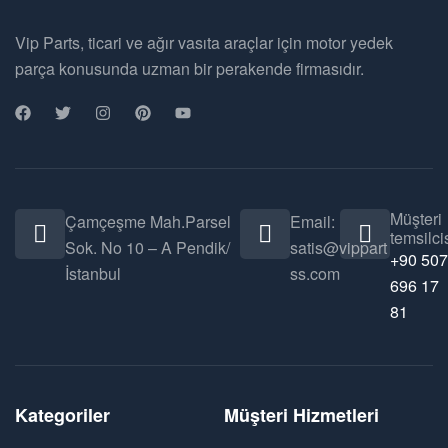
Vip Parts, ticari ve ağır vasıta araçlar için motor yedek
parça konusunda uzman bir perakende firmasıdır.
Müşteri
Çamçeşme Mah.Parsel
Email:
temsilcis
Sok. No 10 – A Pendik/
satis@vippart
+90 507
İstanbul
ss.com
696 17
81
Kategoriler
Müşteri Hizmetleri