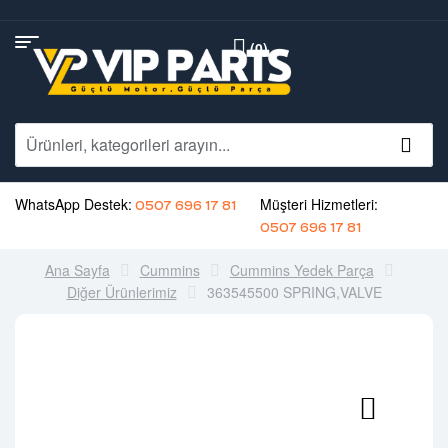
(0)
WhatsApp Destek:
Müşteri Hizmetleri:
0507 696 17 81
0507 696 17 81
Ana Sayfa
Cummins
Cummins Yedek Parça
Diğer Ürünlerimiz
363545500 SPRING,VALVE