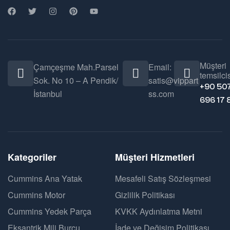
Müşteri
Çamçeşme Mah.Parsel
Email:
temsilcis
Sok. No 10 – A Pendik/
satis@vippart
+90 50
İstanbul
ss.com
696 17 
Kategoriler
Müşteri Hizmetleri
Cummins Ana Yatak
Mesafeli Satış Sözleşmesi
Cummins Motor
Gizlilik Politikası
Cummins Yedek Parça
KVKK Aydınlatma Metni
Eksantrik Mili Burcu
İade ve Değişim Politikası