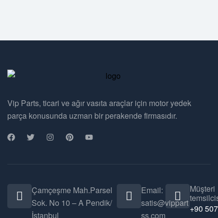
Vip Parts, ticari ve ağır vasıta araçlar için motor yedek
parça konusunda uzman bir perakende firmasıdır.
Müşteri
Çamçeşme Mah.Parsel
Email:
temsilcis
Sok. No 10 – A Pendik/
satis@vippart
+90 507
İstanbul
ss.com