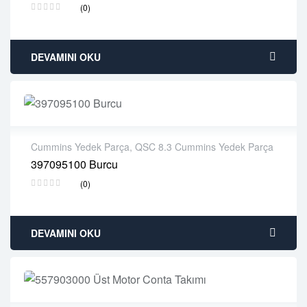
(0)
Delivery time: 1-2 business days
Free 90 days return
DEVAMINI OKU
Cummins Yedek Parça
,
QSC 8.3 Cummins Yedek Parça
397095100 Burcu
2 years warranty
(0)
Delivery time: 1-2 business days
Free 90 days return
DEVAMINI OKU