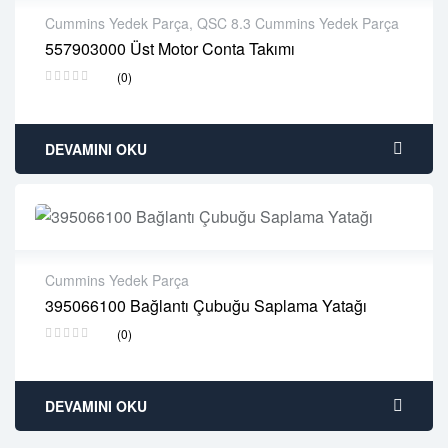
Cummins Yedek Parça
,
QSC 8.3 Cummins Yedek Parça
557903000 Üst Motor Conta Takımı
2 years warranty
(0)
Delivery time: 1-2 business days
Free 90 days return
DEVAMINI OKU
Cummins Yedek Parça
395066100 Bağlantı Çubuğu Saplama Yatağı
2 years warranty
(0)
Delivery time: 1-2 business days
Free 90 days return
DEVAMINI OKU