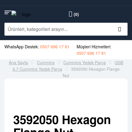
(0)
WhatsApp Destek:
0507 696 17 81
Müşteri Hizmetleri:
0507 696 17 81
Ana Sayfa
Cummins
Cummins Yedek Parça
QSB
6.7 Cummins Yedek Parça
3592050 Hexagon Flange
Nut
3592050 Hexagon