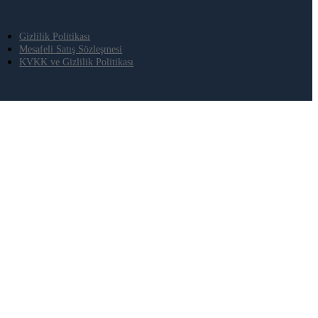
Gizlilik Politikası
Mesafeli Satış Sözleşmesi
KVKK ve Gizlilik Politikası