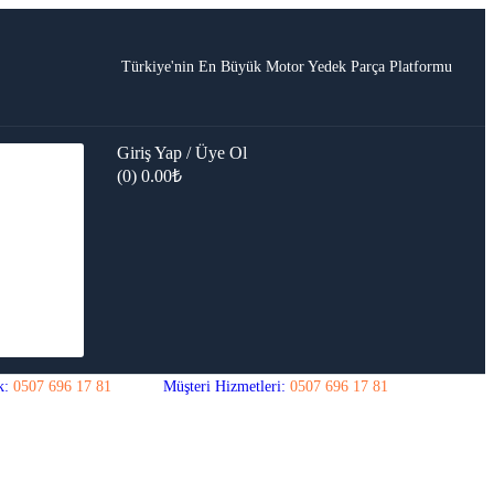
Türkiye'nin En Büyük Motor Yedek Parça Platformu
Giriş Yap / Üye Ol
(0)
0.00
₺
k:
0507 696 17 81
Müşteri Hizmetleri:
0507 696 17 81