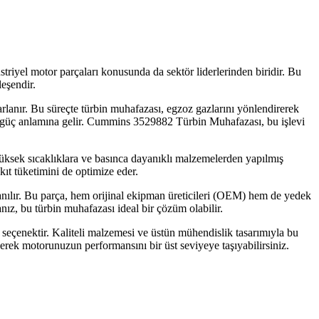
striyel motor parçaları konusunda da sektör liderlerinden biridir. Bu
eşendir.
arlanır. Bu süreçte türbin muhafazası, egzoz gazlarını yönlendirerek
k güç anlamına gelir. Cummins 3529882 Türbin Muhafazası, bu işlevi
. Yüksek sıcaklıklara ve basınca dayanıklı malzemelerden yapılmış
ıt tüketimini de optimize eder.
nılır. Bu parça, hem orijinal ekipman üreticileri (OEM) hem de yedek
ız, bu türbin muhafazası ideal bir çözüm olabilir.
çenektir. Kaliteli malzemesi ve üstün mühendislik tasarımıyla bu
erek motorunuzun performansını bir üst seviyeye taşıyabilirsiniz.