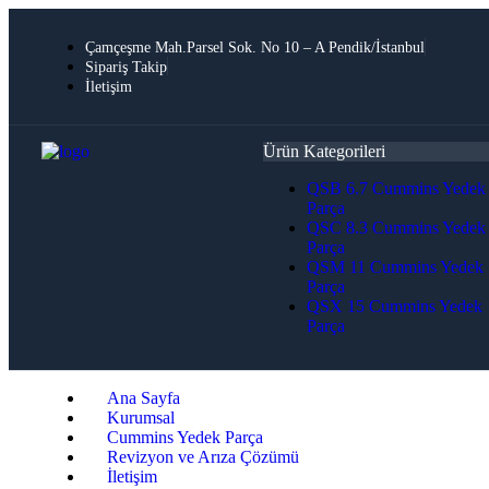
Çamçeşme Mah.Parsel Sok. No 10 – A Pendik/İstanbul
Sipariş Takip
İletişim
Ürün Kategorileri
QSB 6.7 Cummins Yedek
Parça
QSC 8.3 Cummins Yedek
Parça
QSM 11 Cummins Yedek
Parça
QSX 15 Cummins Yedek
Parça
Ana Sayfa
Kurumsal
Cummins Yedek Parça
Revizyon ve Arıza Çözümü
İletişim