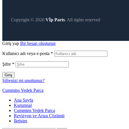
Copyright © 2026
Vİp Parts
. All rights reserved
Giriş yap
Bir hesap oluşturun
Kullanıcı adı veya e-posta
*
Şifre
*
Giriş
Şifrenizi mi unuttunuz?
Cummins Yedek Parça
Ana Sayfa
Kurumsal
Cummins Yedek Parça
Revizyon ve Arıza Çözümü
İletişim