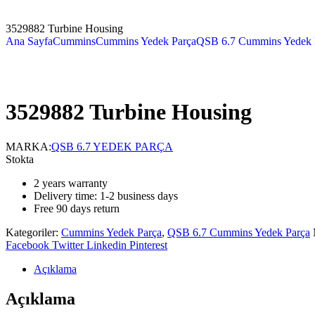
3529882 Turbine Housing
Ana Sayfa
Cummins
Cummins Yedek Parça
QSB 6.7 Cummins Yedek 
3529882 Turbine Housing
MARKA:
QSB 6.7 YEDEK PARÇA
Stokta
2 years warranty
Delivery time: 1-2 business days
Free 90 days return
Kategoriler:
Cummins Yedek Parça
,
QSB 6.7 Cummins Yedek Parça
Facebook
Twitter
Linkedin
Pinterest
Açıklama
Açıklama