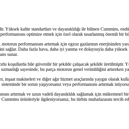
r. Yüksek kalite standartları ve dayanıklılığı ile bilinen Cummins, endü
formansını optimize etmek için özel olarak tasarlanmış önemli bir bil
rj, motorun performansını artırmak için egzoz gazlarının enerjisinden yar
ni sağlar. Daha fazla hava, daha iyi yanma ve dolayısıyla daha yükse
mans sunar.
zorlu koşullarda bile güvenilir bir şekilde çalışacak şekilde üretilmiştir
manlığı sayesinde, bu parça motorun genel verimliliğini artırırken yak
inşaat makineleri ve diğer ağır hizmet araçlarında yaygın olarak kulla
isteminde bir sorun yaşıyorsanız veya performansını artırmak istiyorsan
nı artırmak ve uzun vadeli dayanıklılık sağlamak için mükemmel bir se
Cummins ürünleriyle ilgileniyorsanız, bu türbin muhafazasını tercih ed