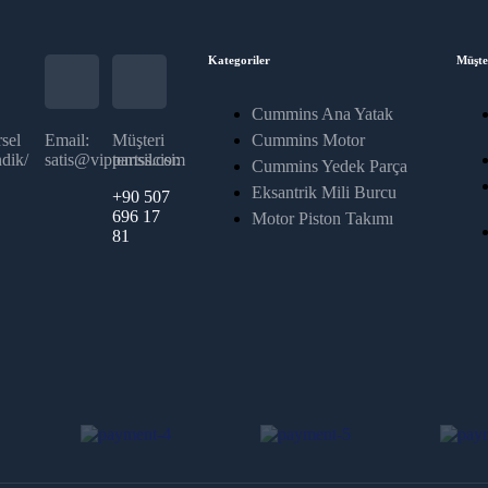
Kategoriler
Müşte
Cummins Ana Yatak
sel
Email:
Müşteri
Cummins Motor
dik/
satis@vippartss.com
temsilcisi:
Cummins Yedek Parça
Eksantrik Mili Burcu
+90 507
696 17
Motor Piston Takımı
81