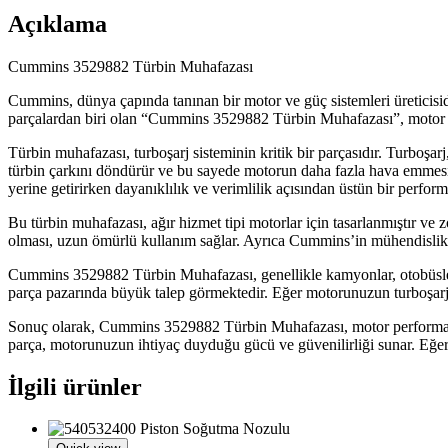
Açıklama
Cummins 3529882 Türbin Muhafazası
Cummins, dünya çapında tanınan bir motor ve güç sistemleri üreticisidi
parçalardan biri olan “Cummins 3529882 Türbin Muhafazası”, motor per
Türbin muhafazası, turboşarj sisteminin kritik bir parçasıdır. Turboşa
türbin çarkını döndürür ve bu sayede motorun daha fazla hava emmesi
yerine getirirken dayanıklılık ve verimlilik açısından üstün bir perfor
Bu türbin muhafazası, ağır hizmet tipi motorlar için tasarlanmıştır ve 
olması, uzun ömürlü kullanım sağlar. Ayrıca Cummins’in mühendislik uz
Cummins 3529882 Türbin Muhafazası, genellikle kamyonlar, otobüsler, 
parça pazarında büyük talep görmektedir. Eğer motorunuzun turboşarj s
Sonuç olarak, Cummins 3529882 Türbin Muhafazası, motor performansı
parça, motorunuzun ihtiyaç duyduğu gücü ve güvenilirliği sunar. Eğer 
İlgili ürünler