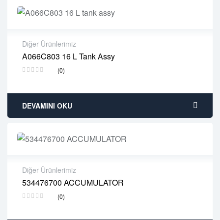
Diğer Ürünlerimiz
A066C803 16 L Tank Assy
2 years warranty
(0)
Delivery time: 1-2 business days
Free 90 days return
DEVAMINI OKU
Diğer Ürünlerimiz
534476700 ACCUMULATOR
2 years warranty
(0)
Delivery time: 1-2 business days
Free 90 days return