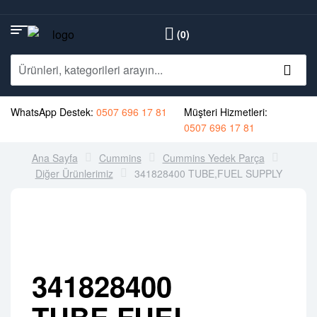
(0)
WhatsApp Destek:
0507 696 17 81
Müşteri Hizmetleri:
0507 696 17 81
Ana Sayfa
Cummins
Cummins Yedek Parça
Diğer Ürünlerimiz
341828400 TUBE,FUEL SUPPLY
341828400
TUBE,FUEL