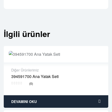
İlgili ürünler
Diğer Ürünlerimiz
394591700 Ana Yatak Seti
2 years warranty
(0)
Delivery time: 1-2 business days
Free 90 days return
DEVAMINI OKU