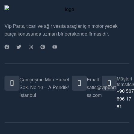
Vip Parts, ticari ve ağır vasıta araçlar için motor yedek
parça konusunda uzman bir perakende firmasıdır.
Müşteri
Çamçeşme Mah.Parsel
Email:
temsilcis
Sok. No 10 – A Pendik/
satis@vippart
+90 507
İstanbul
ss.com
696 17
81