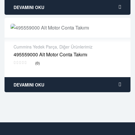
DEVAMINI OKU
Cummins Yedek Parça
,
Diğer Ürünlerimiz
495559000 Alt Motor Conta Takımı
2 years warranty
(0)
Delivery time: 1-2 business days
Free 90 days return
DEVAMINI OKU