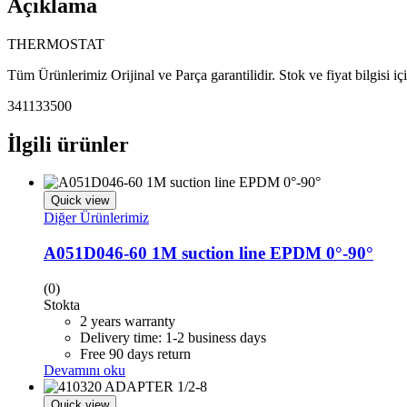
Açıklama
THERMOSTAT
Tüm Ürünlerimiz Orijinal ve Parça garantilidir. Stok ve fiyat bilgisi i
341133500
İlgili ürünler
Quick view
Diğer Ürünlerimiz
A051D046-60 1M suction line EPDM 0°-90°
(0)
Stokta
2 years warranty
Delivery time: 1-2 business days
Free 90 days return
Devamını oku
Quick view