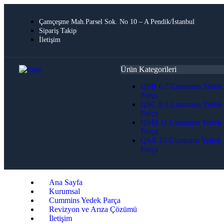
Çamçeşme Mah.Parsel Sok. No 10 – A Pendik/İstanbul
Sipariş Takip
İletişim
Ürün Kategorileri
QSB 6.7 Cummins Yedek
Parça
QSC 8.3 Cummins Yedek
Parça
QSM 11 Cummins Yedek
Parça
QSX 15 Cummins Yedek
Parça
Ana Sayfa
Kurumsal
Cummins Yedek Parça
Revizyon ve Arıza Çözümü
İletişim