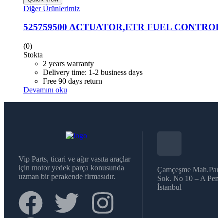
Diğer Ürünlerimiz
525759500 ACTUATOR,ETR FUEL CONTRO
(0)
Stokta
2 years warranty
Delivery time: 1-2 business days
Free 90 days return
Devamını oku
Vip Parts, ticari ve ağır vasıta araçlar
için motor yedek parça konusunda
Çamçeşme Mah.Par
uzman bir perakende firmasıdır.
Sok. No 10 – A Pen
İstanbul