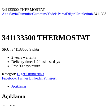
341133500 THERMOSTAT
Ana Sayfa
Cummins
Cummins Yedek Parça
Diğer Ürünlerimiz
34113
341133500 THERMOSTAT
SKU:
341133500
Stokta
2 years warranty
Delivery time: 1-2 business days
Free 90 days return
Kategori:
Diğer Ürünlerimiz
Facebook
Twitter
Linkedin
Pinterest
Açıklama
Açıklama