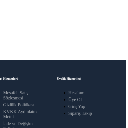
ri Hizmetleri
Üyelik Hizmetleri
Mesafeli Satış
Hesabım
Sözleşmesi
Üye Ol
Gizlilik Politikası
Giriş Yap
KVKK Aydınlatma
Sipariş Takip
Metni
İade ve Değişim