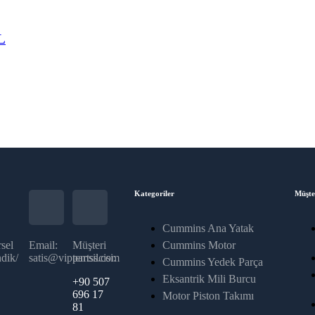
L
Kategoriler
Müşte
Cummins Ana Yatak
sel
Email:
Müşteri
Cummins Motor
dik/
satis@vippartss.com
temsilcisi:
Cummins Yedek Parça
Eksantrik Mili Burcu
+90 507
696 17
Motor Piston Takımı
81