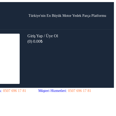
Türkiye'nin En Büyük Motor Yedek Parça Platformu
Giriş Yap / Üye Ol
(0)
0.00
₺
k:
0507 696 17 81
Müşteri Hizmetleri:
0507 696 17 81