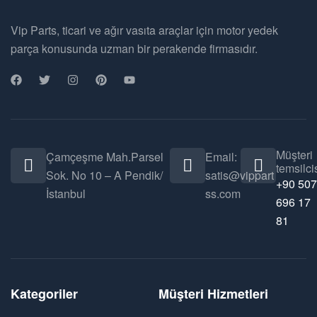
Vip Parts, ticari ve ağır vasıta araçlar için motor yedek
parça konusunda uzman bir perakende firmasıdır.
Müşteri
Çamçeşme Mah.Parsel
Email:
temsilcis
Sok. No 10 – A Pendik/
satis@vippart
+90 507
İstanbul
ss.com
696 17
81
Kategoriler
Müşteri Hizmetleri