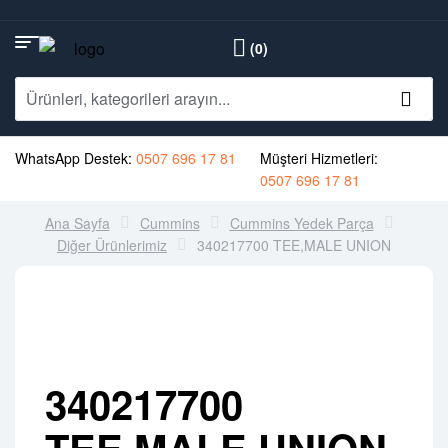
(0)
WhatsApp Destek:
0507 696 17 81
Müşteri Hizmetleri:
0507 696 17 81
Ana Sayfa
Cummins
Cummins Yedek Parça
Diğer Ürünlerimiz
340217700 TEE,MALE UNION
340217700
TEE,MALE UNION