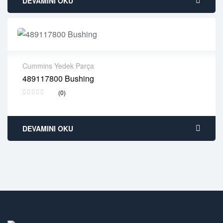
DEVAMINI OKU
Cummins Yedek Parça
489117800 Bushing
2 years warranty
(0)
Delivery time: 1-2 business days
Free 90 days return
DEVAMINI OKU