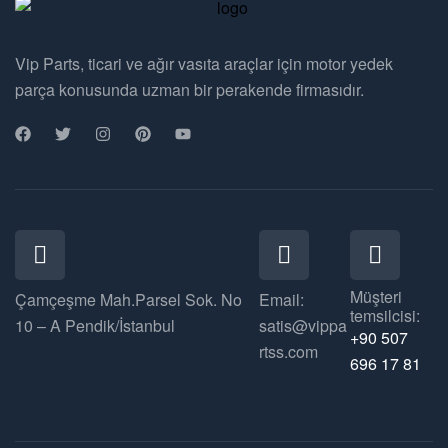
Vip Parts, ticari ve ağır vasıta araçlar için motor yedek
parça konusunda uzman bir perakende firmasıdır.
Müşteri
Çamçeşme Mah.Parsel Sok. No
Email:
temsilcisi:
10 – A Pendik/İstanbul
satis@vippa
+90 507
rtss.com
696 17 81