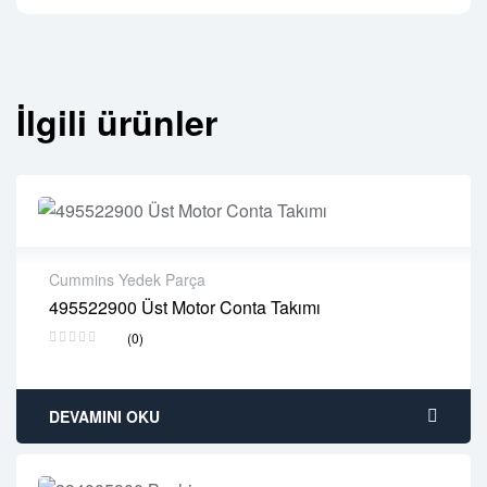
İlgili ürünler
Cummins Yedek Parça
495522900 Üst Motor Conta Takımı
2 years warranty
(0)
Delivery time: 1-2 business days
Free 90 days return
DEVAMINI OKU