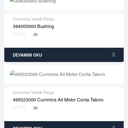
Cummins Yedek Parça
394005900 Bushing
2 years warranty
(0)
Delivery time: 1-2 business days
Free 90 days return
DEVAMINI OKU
Cummins Yedek Parça
495523000 Cummins Alt Motor Conta Takımı
2 years warranty
(0)
Delivery time: 1-2 business days
Free 90 days return