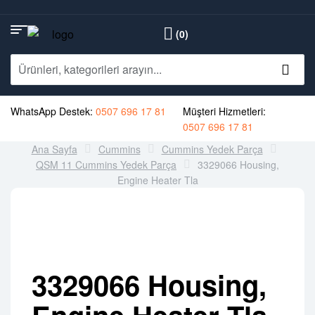
(0)
WhatsApp Destek:
0507 696 17 81
Müşteri Hizmetleri:
0507 696 17 81
Ana Sayfa
Cummins
Cummins Yedek Parça
QSM 11 Cummins Yedek Parça
3329066 Housing,
Engine Heater Tla
3329066 Housing,