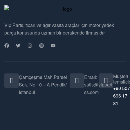
Vip Parts, ticari ve ağır vasıta araçlar için motor yedek
parça konusunda uzman bir perakende firmasıdır.
Müşteri
Çamçeşme Mah.Parsel
Email:
temsilcis
Sok. No 10 – A Pendik/
satis@vippart
+90 507
İstanbul
ss.com
696 17
81