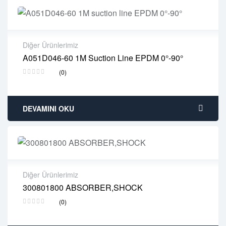
Diğer Ürünlerimiz
A051D046-60 1M Suction Line EPDM 0°-90°
2 years warranty
(0)
Delivery time: 1-2 business days
Free 90 days return
DEVAMINI OKU
Diğer Ürünlerimiz
300801800 ABSORBER,SHOCK
2 years warranty
(0)
Delivery time: 1-2 business days
Free 90 days return