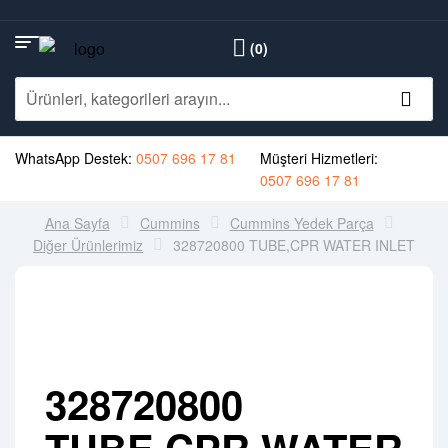
(0)
WhatsApp Destek:
0507 696 17 81
Müşteri Hizmetleri:
0507 696 17 81
Ana Sayfa
Cummins
Cummins Yedek Parça
Diğer Ürünlerimiz
328720800 TUBE,CPR WATER INLET
328720800
TUBE,CPR WATER