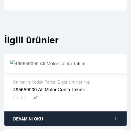
İlgili ürünler
Cummins Yedek Parça
,
Diğer Ürünlerimiz
495559000 Alt Motor Conta Takımı
2 years warranty
(0)
Delivery time: 1-2 business days
Free 90 days return
DEVAMINI OKU