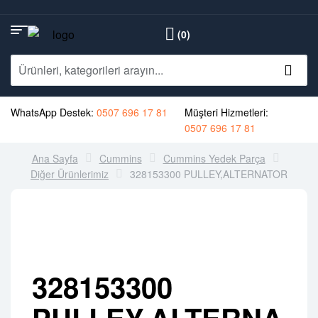
(0)
WhatsApp Destek:
0507 696 17 81
Müşteri Hizmetleri:
0507 696 17 81
Ana Sayfa
Cummins
Cummins Yedek Parça
Diğer Ürünlerimiz
328153300 PULLEY,ALTERNATOR
328153300
PULLEY,ALTERNA