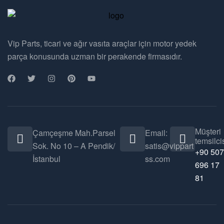
Vip Parts, ticari ve ağır vasıta araçlar için motor yedek
parça konusunda uzman bir perakende firmasıdır.
Müşteri
Çamçeşme Mah.Parsel
Email:
temsilcis
Sok. No 10 – A Pendik/
satis@vippart
+90 507
İstanbul
ss.com
696 17
81