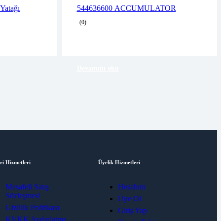
2 years warranty
Yatağı
544636600 ACCUMULATOR
business days
Delivery time: 1-2 business days
(0)
Free 90 days return
Devamını oku
ri Hizmetleri
Üyelik Hizmetleri
Mesafeli Satış
Hesabım
Sözleşmesi
Üye Ol
Gizlilik Politikası
Giriş Yap
KVKK Aydınlatma