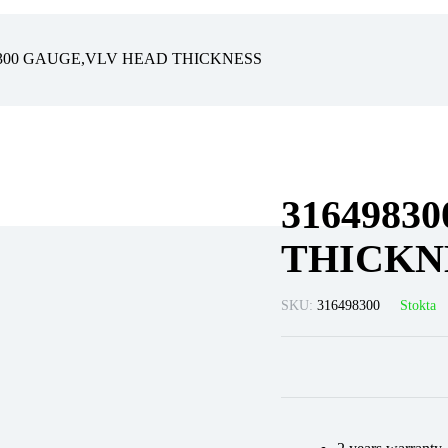
8300 GAUGE,VLV HEAD THICKNESS
3164983
THICKN
SKU:
316498300
Stokta