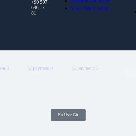
Eksantrik Mili Burcu
+90 507
696 17
Motor Piston Takımı
81
En Üste Git