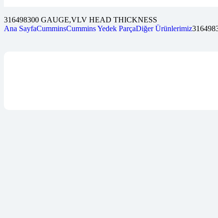
316498300 GAUGE,VLV HEAD THICKNESS
Ana Sayfa
Cummins
Cummins Yedek Parça
Diğer Ürünlerimiz
31649