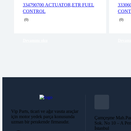
2 years warranty
334790700 ACTUATOR,ETR FUEL
33306
Delivery time: 1-2 business days
CONTROL
CONT
Free 90 days return
(0)
(0)
Devamını oku
Devamı
Vip Parts, ticari ve ağır vasıta araçlar
için motor yedek parça konusunda
Çamçeşme Mah.Par
uzman bir perakende firmasıdır.
Sok. No 10 – A Pen
İstanbul