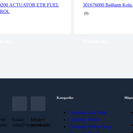
2 years warranty
2 years warranty
0200 ACTUATOR,ETR FUEL
301676000 Bağlantı Kolu 
Delivery time: 1-2 business days
Delivery time: 1-2 
ROL
(0)
Free 90 days return
Free 90 days return
nı oku
Devamını oku
Kategoriler
Müşte
Cummins Ana Yatak
sel
Email:
Müşteri
Cummins Motor
dik/
satis@vippartss.com
temsilcisi:
Cummins Yedek Parça