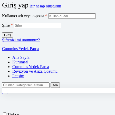
Giriş yap
Bir hesap oluşturun
Kullanıcı adı veya e-posta
*
Şifre
*
Giriş
Şifrenizi mi unuttunuz?
Cummins Yedek Parça
Ana Sayfa
Kurumsal
Cummins Yedek Parça
Revizyon ve Arıza Çözümü
İletişim
Ara
Türkçe