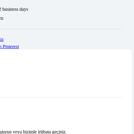
2 business days
rn
iz
n
Pinterest
şturun veya bizimle irtibata geçiniz.