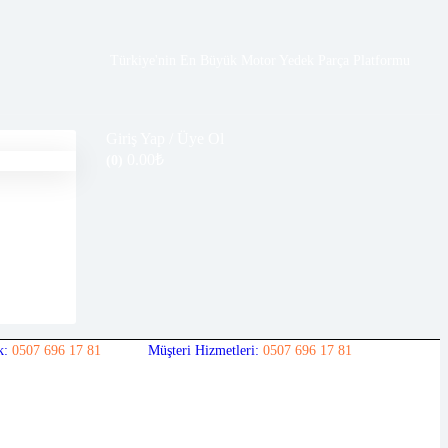
Türkiye'nin En Büyük Motor Yedek Parça Platformu
Giriş Yap / Üye Ol
0.00
₺
(0)
k:
0507 696 17 81
Müşteri Hizmetleri:
0507 696 17 81