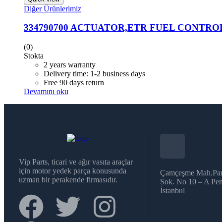
Diğer Ürünlerimiz
334790700 ACTUATOR,ETR FUEL CONTRO
(0)
Stokta
2 years warranty
Delivery time: 1-2 business days
Free 90 days return
Devamını oku
Vip Parts, ticari ve ağır vasıta araçlar
için motor yedek parça konusunda
Çamçeşme Mah.Par
uzman bir perakende firmasıdır.
Sok. No 10 – A Pen
İstanbul