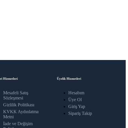
ri Hizmetleri
Üyelik Hizmetleri
Mesafeli Satış
Hesabım
Sözleşmesi
Üye Ol
Gizlilik Politikası
Giriş Yap
KVKK Aydınlatma
Sipariş Takip
Metni
İade ve Değişim