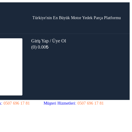
Türkiye'nin En Büyük Motor Yedek Parça Platformu
Giriş Yap / Üye Ol
(0)
0.00
₺
k:
0507 696 17 81
Müşteri Hizmetleri:
0507 696 17 81