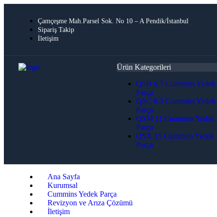
Çamçeşme Mah.Parsel Sok. No 10 – A Pendik/İstanbul
Sipariş Takip
İletişim
Ürün Kategorileri
QSB 6.7 Cummins Yedek
Parça
QSC 8.3 Cummins Yedek
Parça
QSM 11 Cummins Yedek
Parça
QSX 15 Cummins Yedek
Parça
Ana Sayfa
Kurumsal
Cummins Yedek Parça
Revizyon ve Arıza Çözümü
İletişim