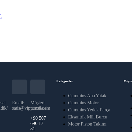
L
Kategoriler
Müşte
Cummins Ana Yatak
sel
Email:
Müşteri
Cummins Motor
dik/
satis@vippartss.com
temsilcisi:
Cummins Yedek Parça
Eksantrik Mili Burcu
+90 507
696 17
Motor Piston Takımı
81