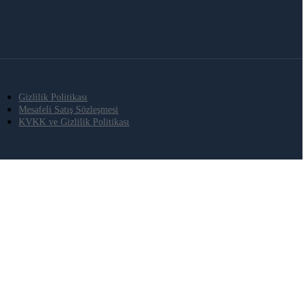
Gizlilik Politikası
Mesafeli Satış Sözleşmesi
KVKK ve Gizlilik Politikası