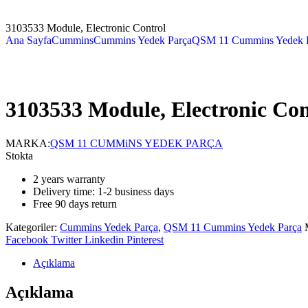
3103533 Module, Electronic Control
Ana Sayfa
Cummins
Cummins Yedek Parça
QSM 11 Cummins Yedek 
3103533 Module, Electronic Con
MARKA:
QSM 11 CUMMiNS YEDEK PARÇA
Stokta
2 years warranty
Delivery time: 1-2 business days
Free 90 days return
Kategoriler:
Cummins Yedek Parça
,
QSM 11 Cummins Yedek Parça
Facebook
Twitter
Linkedin
Pinterest
Açıklama
Açıklama