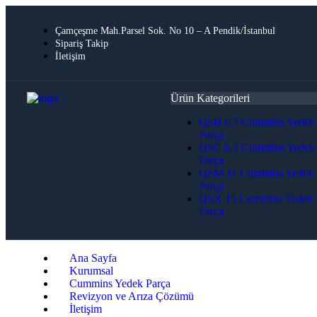
Çamçeşme Mah.Parsel Sok. No 10 – A Pendik/İstanbul
Sipariş Takip
İletişim
Ürün Kategorileri
QSB 6.7 Cummins Yedek
Parça
QSC 8.3 Cummins Yedek
Parça
QSM 11 Cummins Yedek
Parça
QSX 15 Cummins Yedek
Parça
Ana Sayfa
Kurumsal
Cummins Yedek Parça
Revizyon ve Arıza Çözümü
İletişim