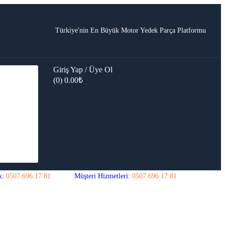
Türkiye'nin En Büyük Motor Yedek Parça Platformu
Giriş Yap / Üye Ol
(0)
0.00
₺
k:
0507 696 17 81
Müşteri Hizmetleri:
0507 696 17 81