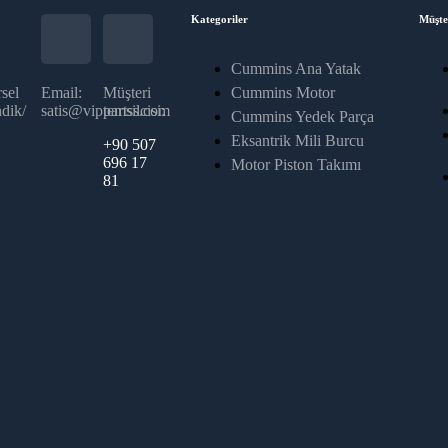
Kategoriler
Müşte
Cummins Ana Yatak
sel
Email:
Müşteri
Cummins Motor
dik/
satis@vippartss.com
temsilcisi:
Cummins Yedek Parça
Eksantrik Mili Burcu
+90 507
696 17
Motor Piston Takımı
81