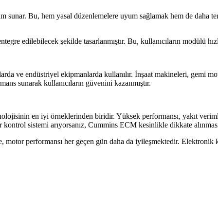
üm sunar. Bu, hem yasal düzenlemelere uyum sağlamak hem de daha temi
e edilebilecek şekilde tasarlanmıştır. Bu, kullanıcıların modülü hızlı
arda ve endüstriyel ekipmanlarda kullanılır. İnşaat makineleri, gemi moto
mans sunarak kullanıcıların güvenini kazanmıştır.
inin en iyi örneklerinden biridir. Yüksek performansı, yakıt verimlili
r kontrol sistemi arıyorsanız, Cummins ECM kesinlikle dikkate alınması
e, motor performansı her geçen gün daha da iyileşmektedir. Elektronik k