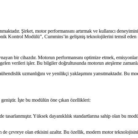
aktadır. Şirket, motor performansını artırmak ve kullanıcı deneyimini 
onik Kontrol Modülü”, Cummins’in gelişmiş teknolojilerini temsil eden ö
ayan bir cihazdır. Motorun performansını optimize etmek, emisyonları a
n gelen verileri işler. Bu bilgiler doğrultusunda motorun ateşleme zaman
ndislik uzmanlığını ve yenilikçi yaklaşımını yansıtmaktadır. Bu modül
eniştir. İşte bu modülün öne çıkan özellikleri:
sarlanmıştır. Yüksek dayanıklılık standartlarına sahip olan bu modül, z
e çevreye olan etkisini azaltır. Bu özellik, modern motor teknolojisini