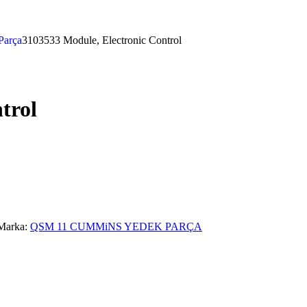
Parça
3103533 Module, Electronic Control
trol
Marka:
QSM 11 CUMMiNS YEDEK PARÇA