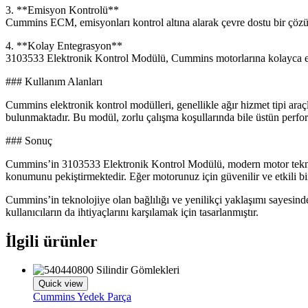
3. **Emisyon Kontrolü**
Cummins ECM, emisyonları kontrol altına alarak çevre dostu bir çöz
4. **Kolay Entegrasyon**
3103533 Elektronik Kontrol Modülü, Cummins motorlarına kolayca entegr
### Kullanım Alanları
Cummins elektronik kontrol modülleri, genellikle ağır hizmet tipi araçl
bulunmaktadır. Bu modül, zorlu çalışma koşullarında bile üstün perfor
### Sonuç
Cummins’in 3103533 Elektronik Kontrol Modülü, modern motor teknolojis
konumunu pekiştirmektedir. Eğer motorunuz için güvenilir ve etkili bi
Cummins’in teknolojiye olan bağlılığı ve yenilikçi yaklaşımı sayesind
kullanıcıların da ihtiyaçlarını karşılamak için tasarlanmıştır.
İlgili ürünler
Quick view
Cummins Yedek Parça