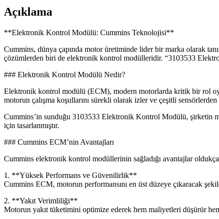
Açıklama
**Elektronik Kontrol Modülü: Cummins Teknolojisi**
Cummins, dünya çapında motor üretiminde lider bir marka olarak tanınm
çözümlerden biri de elektronik kontrol modülleridir. “3103533 Elektr
### Elektronik Kontrol Modülü Nedir?
Elektronik kontrol modülü (ECM), modern motorlarda kritik bir rol oyn
motorun çalışma koşullarını sürekli olarak izler ve çeşitli sensörlerde
Cummins’in sunduğu 3103533 Elektronik Kontrol Modülü, şirketin mühe
için tasarlanmıştır.
### Cummins ECM’nin Avantajları
Cummins elektronik kontrol modüllerinin sağladığı avantajlar oldukça g
1. **Yüksek Performans ve Güvenilirlik**
Cummins ECM, motorun performansını en üst düzeye çıkaracak şekilde ta
2. **Yakıt Verimliliği**
Motorun yakıt tüketimini optimize ederek hem maliyetleri düşürür hem d