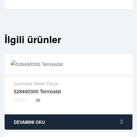
İlgili ürünler
Cummins Yedek Parça
528490300 Termostat
2 years warranty
(0)
Delivery time: 1-2 business days
Free 90 days return
DEVAMINI OKU