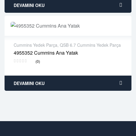
DEVAMINI OKU
Cummins Yedek Parça
,
QSB 6.7 Cummins Yedek Parça
4955352 Cummins Ana Yatak
2 years warranty
(0)
Delivery time: 1-2 business days
Free 90 days return
DEVAMINI OKU