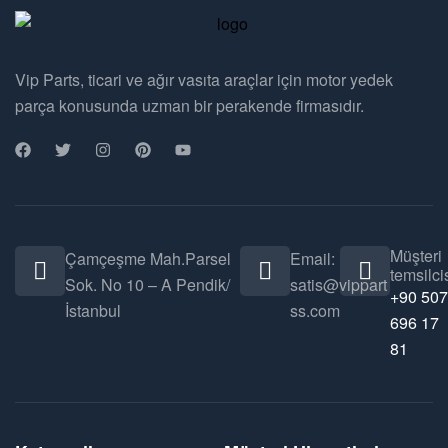
Vip Parts, ticari ve ağır vasıta araçlar için motor yedek
parça konusunda uzman bir perakende firmasıdır.
Müşteri
Çamçeşme Mah.Parsel
Email:
temsilcis
Sok. No 10 – A Pendik/
satis@vippart
+90 507
İstanbul
ss.com
696 17
81