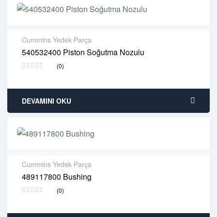
Cummins Yedek Parça
540532400 Piston Soğutma Nozulu
2 years warranty
(0)
Delivery time: 1-2 business days
Free 90 days return
DEVAMINI OKU
Cummins Yedek Parça
489117800 Bushing
2 years warranty
(0)
Delivery time: 1-2 business days
Free 90 days return