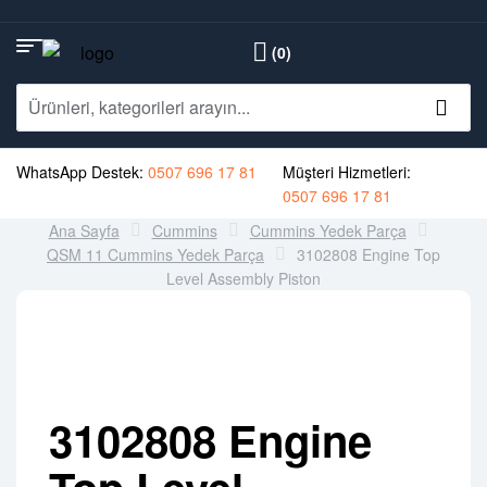
(0)
WhatsApp Destek:
0507 696 17 81
Müşteri Hizmetleri:
0507 696 17 81
Ana Sayfa
Cummins
Cummins Yedek Parça
QSM 11 Cummins Yedek Parça
3102808 Engine Top
Level Assembly Piston
3102808 Engine