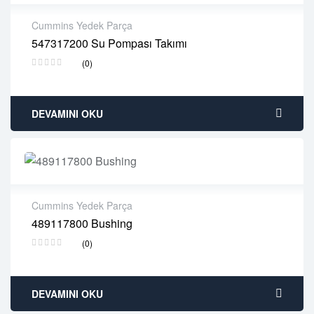
Cummins Yedek Parça
547317200 Su Pompası Takımı
2 years warranty
(0)
Delivery time: 1-2 business days
Free 90 days return
DEVAMINI OKU
Cummins Yedek Parça
489117800 Bushing
2 years warranty
(0)
Delivery time: 1-2 business days
Free 90 days return
DEVAMINI OKU