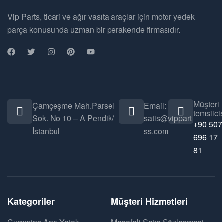
Vip Parts, ticari ve ağır vasıta araçlar için motor yedek
parça konusunda uzman bir perakende firmasıdır.
Müşteri
Çamçeşme Mah.Parsel
Email:
temsilcis
Sok. No 10 – A Pendik/
satis@vippart
+90 507
İstanbul
ss.com
696 17
81
Kategoriler
Müşteri Hizmetleri
Cummins Ana Yatak
Mesafeli Satış Sözleşmesi