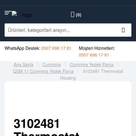
(0)
WhatsApp Destek:
0507 696 17 81
Müşteri Hizmetleri:
0507 696 17 81
Ana Sayfa
Cummins
Cummins Yedek Parça
QSM 11 Cummins Yedek Parça
3102481 Thermostat
Housing
3102481