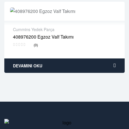
Cummins Yedek Parça
408976200 Egzoz Valf Takımı
2 years warranty
(0)
Delivery time: 1-2 business days
Free 90 days return
DEVAMINI OKU