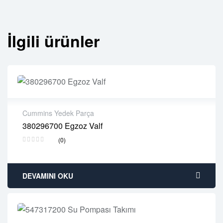
İlgili ürünler
Cummins Yedek Parça
380296700 Egzoz Valf
2 years warranty
(0)
Delivery time: 1-2 business days
Free 90 days return
DEVAMINI OKU