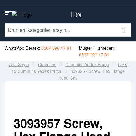
(0)
WhatsApp Destek:
0507 696 17 81
Müşteri Hizmetleri:
0507 696 17 81
Ana Sayfa
Cummins
Cummins Yedek Parça
QSX
15 Cummins Yedek Parça
3093957 Screw, Hex Flange
Head Cap
3093957 Screw,