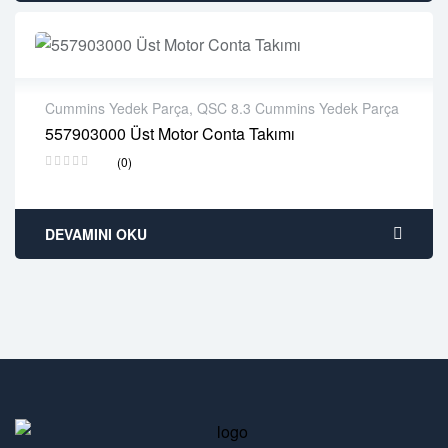
Cummins Yedek Parça
,
QSC 8.3 Cummins Yedek Parça
557903000 Üst Motor Conta Takımı
2 years warranty
(0)
Delivery time: 1-2 business days
Free 90 days return
DEVAMINI OKU