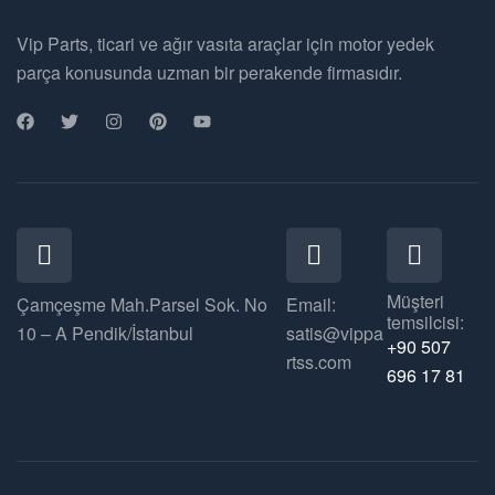
Vip Parts, ticari ve ağır vasıta araçlar için motor yedek
parça konusunda uzman bir perakende firmasıdır.
Müşteri
Çamçeşme Mah.Parsel Sok. No
Email:
temsilcisi:
10 – A Pendik/İstanbul
satis@vippa
+90 507
rtss.com
696 17 81