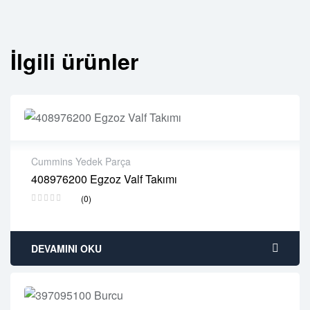
İlgili ürünler
Cummins Yedek Parça
408976200 Egzoz Valf Takımı
2 years warranty
(0)
Delivery time: 1-2 business days
Free 90 days return
DEVAMINI OKU