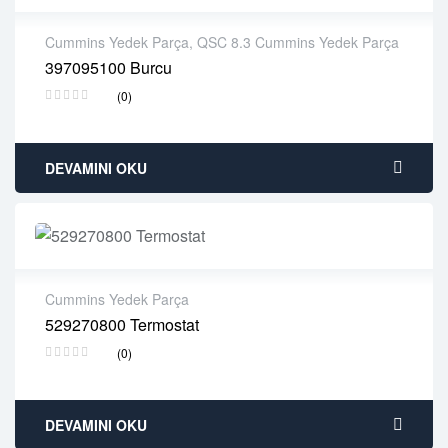
Cummins Yedek Parça
,
QSC 8.3 Cummins Yedek Parça
397095100 Burcu
2 years warranty
(0)
Delivery time: 1-2 business days
Free 90 days return
DEVAMINI OKU
Cummins Yedek Parça
529270800 Termostat
2 years warranty
(0)
Delivery time: 1-2 business days
Free 90 days return
DEVAMINI OKU