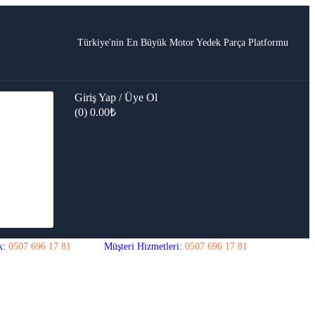
Türkiye'nin En Büyük Motor Yedek Parça Platformu
Giriş Yap / Üye Ol
(0)
0.00
₺
k:
0507 696 17 81
Müşteri Hizmetleri:
0507 696 17 81