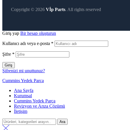
Copyright © 2026
Vİp Parts
. All rights reserved
Giriş yap
Bir hesap oluşturun
Kullanıcı adı veya e-posta
*
Şifre
*
Giriş
Şifrenizi mi unuttunuz?
Cummins Yedek Parça
Ana Sayfa
Kurumsal
Cummins Yedek Parça
Revizyon ve Arıza Çözümü
İletişim
Ara