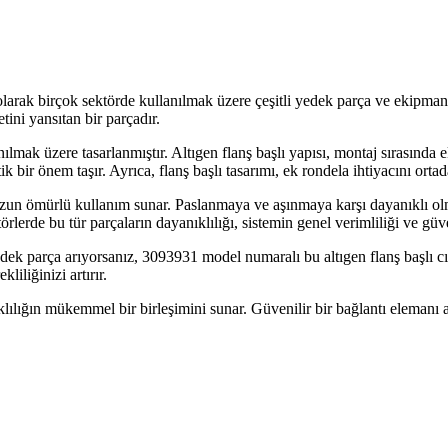
 olarak birçok sektörde kullanılmak üzere çeşitli yedek parça ve ekipm
ini yansıtan bir parçadır.
ılmak üzere tasarlanmıştır. Altıgen flanş başlı yapısı, montaj sırasında 
 bir önem taşır. Ayrıca, flanş başlı tasarımı, ek rondela ihtiyacını ortad
zun ömürlü kullanım sunar. Paslanmaya ve aşınmaya karşı dayanıklı olma
ktörlerde bu tür parçaların dayanıklılığı, sistemin genel verimliliği ve g
dek parça arıyorsanız, 3093931 model numaralı bu altıgen flanş başlı cı
iliğinizi artırır.
ğın mükemmel bir birleşimini sunar. Güvenilir bir bağlantı elemanı arıyo