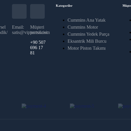
Kategoriler
Müşte
Cummins Ana Yatak
sel
Email:
Müşteri
Cummins Motor
dik/
satis@vippartss.com
temsilcisi:
Cummins Yedek Parça
Eksantrik Mili Burcu
+90 507
696 17
Motor Piston Takımı
81