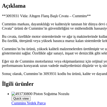
Açıklama
**3093931 Vida: Altıgen Flanş Başlı Cıvata – Cummins**
Cummins markası, dayanıklılığı ve kalitesiyle tanınan bir dünya devi
Cıvata” ürünü de Cummins’in güvenilirliğini ve mühendislik hassasiyet
Bu cıvata, özellikle motor sistemlerinde ve ağır iş makinelerinde kullan
Bu özellik, titreşimli veya yüksek basınca maruz kalan sistemlerde kritik
Cummins’in bu ürünü, yüksek kaliteli malzemelerden üretilmiştir ve u
göstermesini sağlar. Özellikle ağır sanayi, inşaat ve denizcilik gibi se
Eğer siz de Cummins motorlarınız veya ekipmanlarınız için orijinal ye
performansını koruyarak uzun vadede maliyetlerinizi düşürür ve iş sürekl
Sonuç olarak, Cummins’in 3093931 kodlu bu ürünü, kalite ve dayanıklılı
İlgili ürünler
Quick view
Cummins Yedek Parça