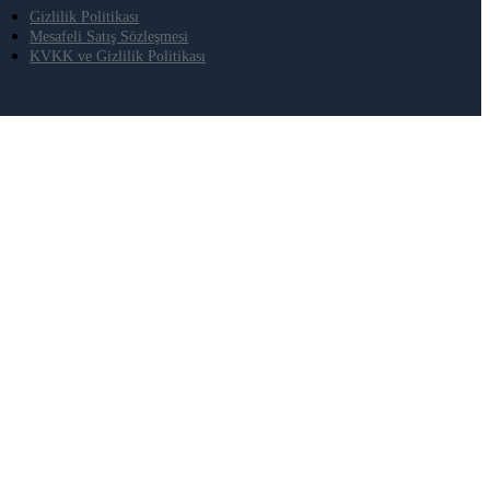
Gizlilik Politikası
Mesafeli Satış Sözleşmesi
KVKK ve Gizlilik Politikası