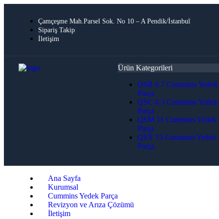
Çamçeşme Mah.Parsel Sok. No 10 – A Pendik/İstanbul
Sipariş Takip
İletişim
Ürün Kategorileri
QSB 6.7 Cummins Yedek
Parça
QSC 8.3 Cummins Yedek
Parça
QSM 11 Cummins Yedek
Parça
QSX 15 Cummins Yedek
Parça
Ana Sayfa
Kurumsal
Cummins Yedek Parça
Revizyon ve Arıza Çözümü
İletişim