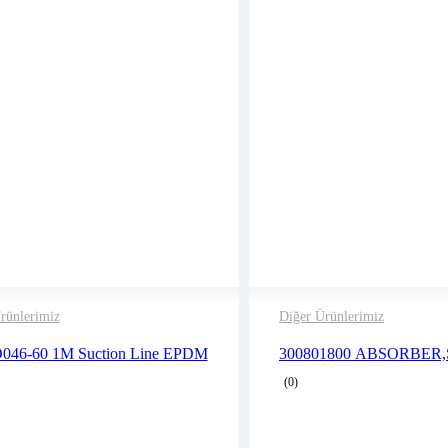
rünlerimiz
Diğer Ürünlerimiz
2 years warranty
2 years warranty
046-60 1M Suction Line EPDM
300801800 ABSORBER
Delivery time: 1-2 business days
Delivery time: 1-2 
(0)
Free 90 days return
Free 90 days return