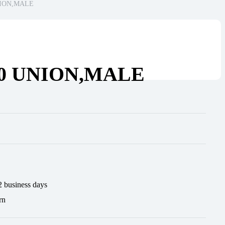
NION,MALE
00 UNION,MALE
2 business days
rn