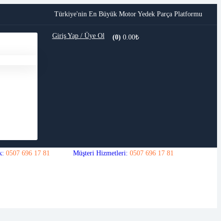
Türkiye'nin En Büyük Motor Yedek Parça Platformu
Giriş Yap / Üye Ol
0.00
₺
(0)
k:
0507 696 17 81
Müşteri Hizmetleri:
0507 696 17 81