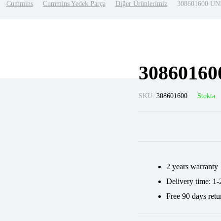
Cummins
Cummins Yedek Parça
Diğer Ürünlerimiz
308601600 U
3086016
SKU:
308601600
Stokta
2 years warranty
Delivery time: 1-
Free 90 days retu