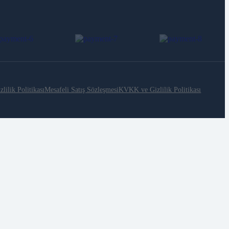
zlilik Politikası
Mesafeli Satış Sözleşmesi
KVKK ve Gizlilik Politikası