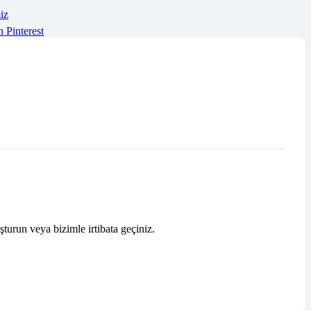
iz
n
Pinterest
şturun veya bizimle irtibata geçiniz.