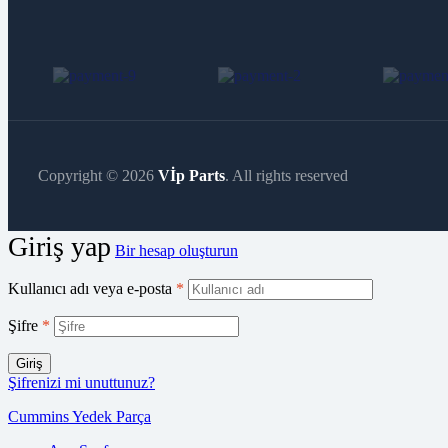
Copyright © 2026
Vİp Parts
. All rights reserved
Giriş yap
Bir hesap oluşturun
Kullanıcı adı veya e-posta
*
Şifre
*
Giriş
Şifrenizi mi unuttunuz?
Cummins Yedek Parça