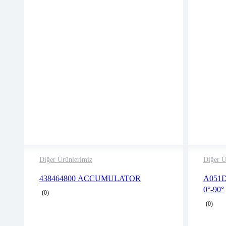
Diğer Ürünlerimiz
Diğer Ü
2 years warranty
438464800 ACCUMULATOR
A051D
Delivery time: 1-2 business days
0°-90°
(0)
Free 90 days return
(0)