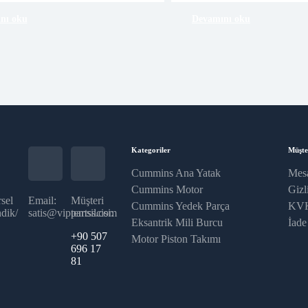
nı oku
Devamını oku
Kategoriler
Müşte
Cummins Ana Yatak
Mesa
Cummins Motor
Gizli
sel
Email:
Müşteri
Cummins Yedek Parça
KVK
dik/
satis@vippartss.com
temsilcisi:
Eksantrik Mili Burcu
İade
+90 507
Motor Piston Takımı
696 17
81