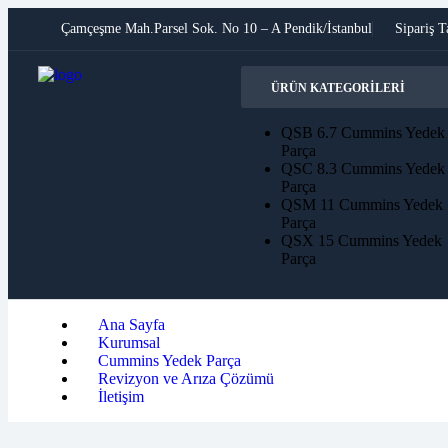
Çamçeşme Mah.Parsel Sok. No 10 – A Pendik/İstanbul
Sipariş T
ÜRÜN KATEGORILERI
QSB 6.7 Cummins Yedek
Parça
QSC 8.3 Cummins Yedek
Parça
QSM 11 Cummins Yedek
Parça
QSX 15 Cummins Yedek
Parça
Ana Sayfa
Kurumsal
Cummins Yedek Parça
Revizyon ve Arıza Çözümü
İletişim