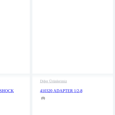
Diğer Ürünlerimiz
2 years warranty
,SHOCK
410320 ADAPTER 1/2-8
business days
Delivery time: 1-2 business days
(0)
Free 90 days return