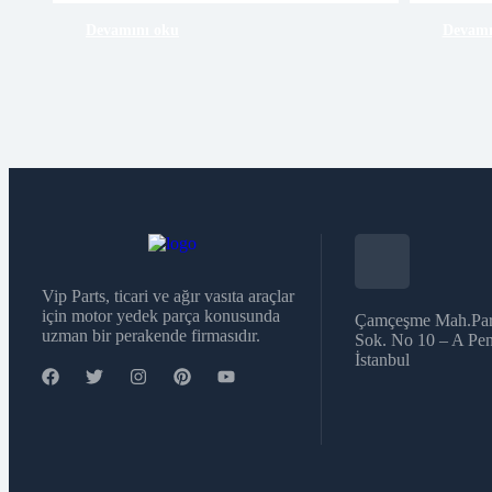
Devamını oku
Devamı
Vip Parts, ticari ve ağır vasıta araçlar
için motor yedek parça konusunda
Çamçeşme Mah.Par
uzman bir perakende firmasıdır.
Sok. No 10 – A Pen
İstanbul