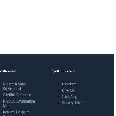
ri Hizmetleri
Üyelik Hizmetleri
Mesafeli Satış
Hesabım
Sözleşmesi
Üye Ol
Gizlilik Politikası
Giriş Yap
KVKK Aydınlatma
Sipariş Takip
Metni
İade ve Değişim