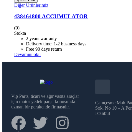
Diğer Ürünlerimiz
438464800 ACCUMULATOR
(0)
Stokta
2 years warranty
Delivery time: 1-2 business days
Free 90 days return
Devamını oku
Vip Parts, ticari ve ağır vasıta araçlar
için motor yedek parça konusunda
Çamçeşme Mah.Par
uzman bir perakende firmasıdır.
Sok. No 10 – A Pen
İstanbul