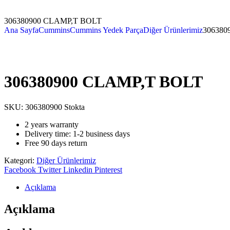
306380900 CLAMP,T BOLT
Ana Sayfa
Cummins
Cummins Yedek Parça
Diğer Ürünlerimiz
306380
306380900 CLAMP,T BOLT
SKU:
306380900
Stokta
2 years warranty
Delivery time: 1-2 business days
Free 90 days return
Kategori:
Diğer Ürünlerimiz
Facebook
Twitter
Linkedin
Pinterest
Açıklama
Açıklama