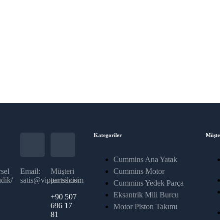
Kategoriler
Müşte
Cummins Ana Yatak
sel
Email:
Müşteri
Cummins Motor
dik/
satis@vippartss.com
temsilcisi:
Cummins Yedek Parça
Eksantrik Mili Burcu
+90 507
696 17
Motor Piston Takımı
81