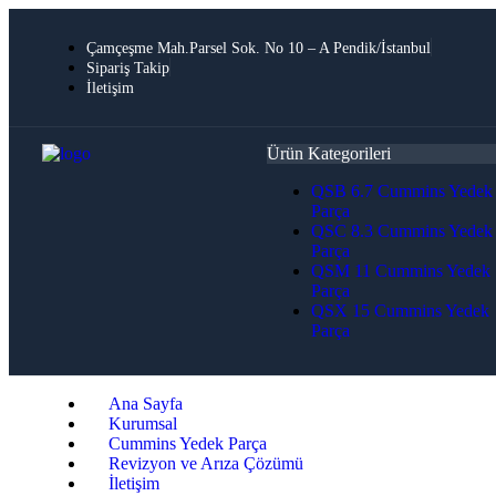
Çamçeşme Mah.Parsel Sok. No 10 – A Pendik/İstanbul
Sipariş Takip
İletişim
Ürün Kategorileri
QSB 6.7 Cummins Yedek
Parça
QSC 8.3 Cummins Yedek
Parça
QSM 11 Cummins Yedek
Parça
QSX 15 Cummins Yedek
Parça
Ana Sayfa
Kurumsal
Cummins Yedek Parça
Revizyon ve Arıza Çözümü
İletişim