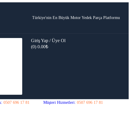
Türkiye'nin En Büyük Motor Yedek Parça Platformu
Giriş Yap / Üye Ol
(0)
0.00
₺
k:
0507 696 17 81
Müşteri Hizmetleri:
0507 696 17 81