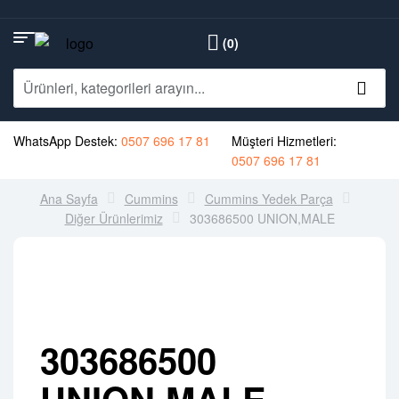
(0)
WhatsApp Destek:
0507 696 17 81
Müşteri Hizmetleri:
0507 696 17 81
Ana Sayfa
Cummins
Cummins Yedek Parça
Diğer Ürünlerimiz
303686500 UNION,MALE
303686500
UNION,MALE