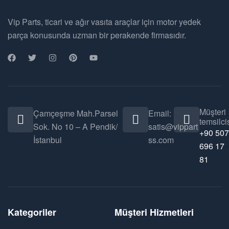
Vip Parts, ticari ve ağır vasıta araçlar için motor yedek
parça konusunda uzman bir perakende firmasıdır.
Müşteri
Çamçeşme Mah.Parsel
Email:
temsilcis
Sok. No 10 – A Pendik/
satis@vippart
+90 507
İstanbul
ss.com
696 17
81
Kategoriler
Müşteri Hizmetleri