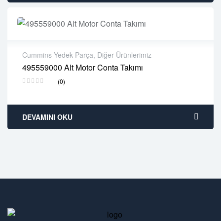
Cummins Yedek Parça
,
Diğer Ürünlerimiz
495559000 Alt Motor Conta Takımı
2 years warranty
(0)
Delivery time: 1-2 business days
Free 90 days return
DEVAMINI OKU