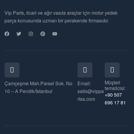
Vip Parts, ticari ve ağır vasıta araçlar için motor yedek
parça konusunda uzman bir perakende firmasıdır.
Müşteri
Çamçeşme Mah.Parsel Sok. No
Email:
temsilcisi:
10 – A Pendik/İstanbul
satis@vippa
+90 507
rtss.com
696 17 81