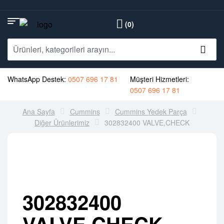
(0)
WhatsApp Destek:
0507 696 17 81
Müşteri Hizmetleri:
0507 696 17 81
Ana Sayfa
Cummins
Cummins Yedek Parça
Diğer Ürünlerimiz
302832400 VALVE,CHECK
302832400
VALVE,CHECK