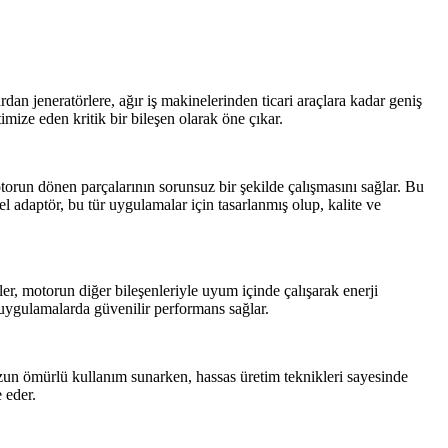
an jeneratörlere, ağır iş makinelerinden ticari araçlara kadar geniş
ize eden kritik bir bileşen olarak öne çıkar.
otorun dönen parçalarının sorunsuz bir şekilde çalışmasını sağlar. Bu
 adaptör, bu tür uygulamalar için tasarlanmış olup, kalite ve
ler, motorun diğer bileşenleriyle uyum içinde çalışarak enerji
l uygulamalarda güvenilir performans sağlar.
zun ömürlü kullanım sunarken, hassas üretim teknikleri sayesinde
 eder.