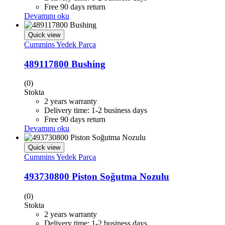
Free 90 days return
Devamını oku
Quick view
Cummins Yedek Parça
489117800 Bushing
(0)
Stokta
2 years warranty
Delivery time: 1-2 business days
Free 90 days return
Devamını oku
Quick view
Cummins Yedek Parça
493730800 Piston Soğutma Nozulu
(0)
Stokta
2 years warranty
Delivery time: 1-2 business days