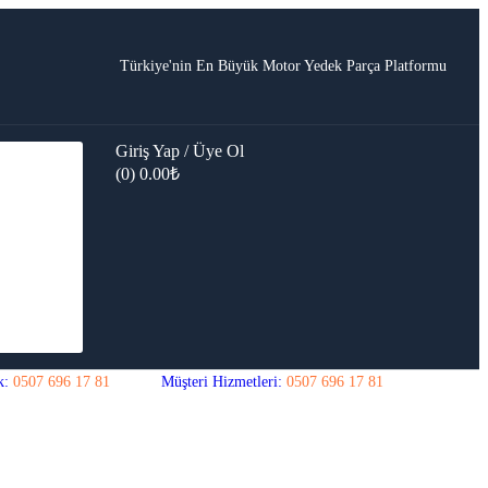
Türkiye'nin En Büyük Motor Yedek Parça Platformu
Giriş Yap / Üye Ol
(0)
0.00
₺
k:
0507 696 17 81
Müşteri Hizmetleri:
0507 696 17 81