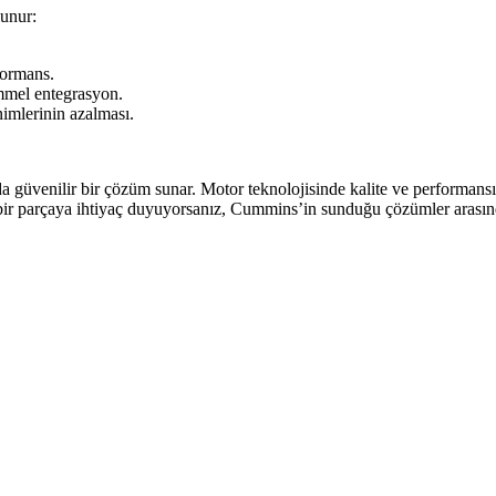
lunur:
formans.
mmel entegrasyon.
imlerinin azalması.
üvenilir bir çözüm sunar. Motor teknolojisinde kalite ve performansı bir
ir bir parçaya ihtiyaç duyuyorsanız, Cummins’in sunduğu çözümler arası