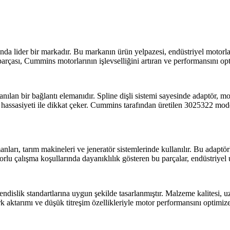
a lider bir markadır. Bu markanın ürün yelpazesi, endüstriyel motorlard
ası, Cummins motorlarının işlevselliğini artıran ve performansını optim
nılan bir bağlantı elemanıdır. Spline dişli sistemi sayesinde adaptör, m
 hassasiyeti ile dikkat çeker. Cummins tarafından üretilen 3025322 model
anları, tarım makineleri ve jeneratör sistemlerinde kullanılır. Bu adaptör
zorlu çalışma koşullarında dayanıklılık gösteren bu parçalar, endüstriye
islik standartlarına uygun şekilde tasarlanmıştır. Malzeme kalitesi, u
aktarımı ve düşük titreşim özellikleriyle motor performansını optimize