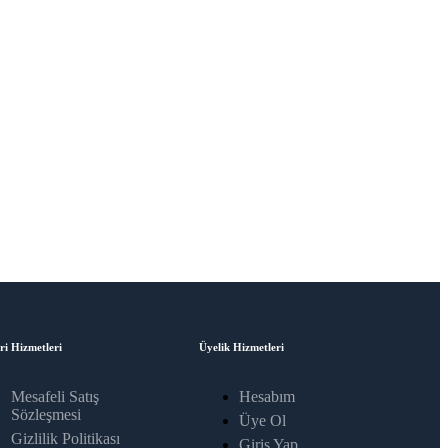
ri Hizmetleri
Üyelik Hizmetleri
Mesafeli Satış
Hesabım
Sözleşmesi
Üye Ol
Gizlilik Politikası
Giriş Yap