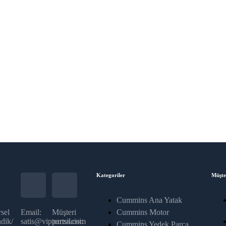
Kategoriler
Müşte
Cummins Ana Yatak
sel
Email:
Müşteri
Cummins Motor
dik/
satis@vippartss.com
temsilcisi:
Cummins Yedek Parça