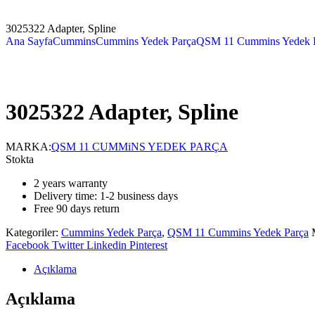
3025322 Adapter, Spline
Ana Sayfa
Cummins
Cummins Yedek Parça
QSM 11 Cummins Yedek 
3025322 Adapter, Spline
MARKA:
QSM 11 CUMMiNS YEDEK PARÇA
Stokta
2 years warranty
Delivery time: 1-2 business days
Free 90 days return
Kategoriler:
Cummins Yedek Parça
,
QSM 11 Cummins Yedek Parça
Facebook
Twitter
Linkedin
Pinterest
Açıklama
Açıklama