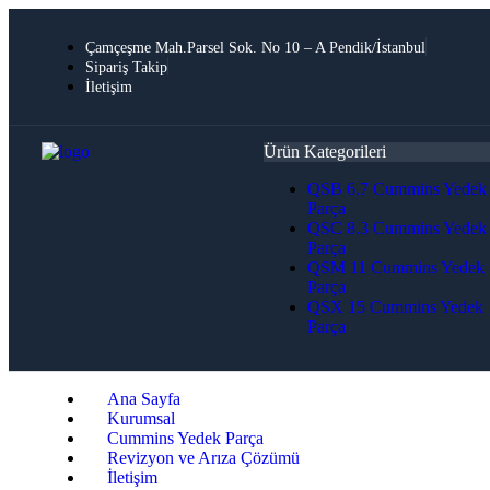
Çamçeşme Mah.Parsel Sok. No 10 – A Pendik/İstanbul
Sipariş Takip
İletişim
Ürün Kategorileri
QSB 6.7 Cummins Yedek
Parça
QSC 8.3 Cummins Yedek
Parça
QSM 11 Cummins Yedek
Parça
QSX 15 Cummins Yedek
Parça
Ana Sayfa
Kurumsal
Cummins Yedek Parça
Revizyon ve Arıza Çözümü
İletişim