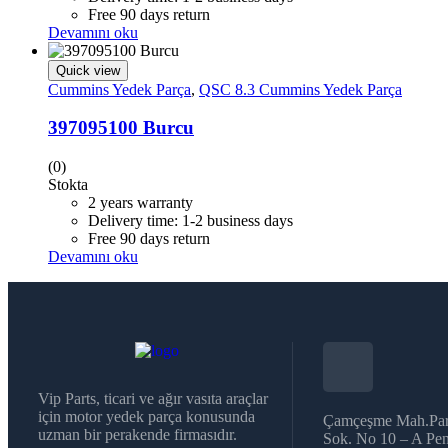
Free 90 days return
Devamını oku
Quick view
Cummins Yedek Parça
,
QSC 8.3 Cummins Yedek Parça
397095100 Burcu
(0)
Stokta
2 years warranty
Delivery time: 1-2 business days
Free 90 days return
Devamını oku
Vip Parts, ticari ve ağır vasıta araçlar
için motor yedek parça konusunda
Çamçeşme Mah.Par
uzman bir perakende firmasıdır.
Sok. No 10 – A Pen