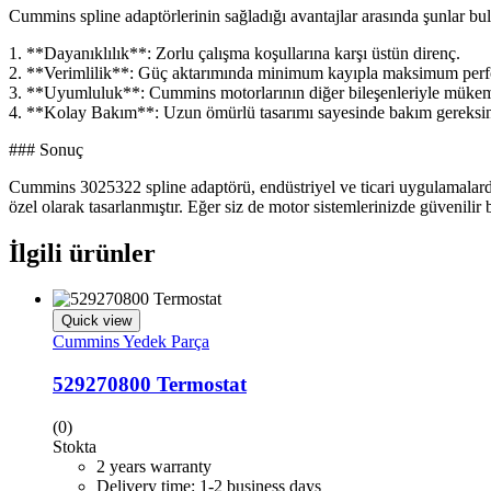
Cummins spline adaptörlerinin sağladığı avantajlar arasında şunlar bu
1. **Dayanıklılık**: Zorlu çalışma koşullarına karşı üstün direnç.
2. **Verimlilik**: Güç aktarımında minimum kayıpla maksimum per
3. **Uyumluluk**: Cummins motorlarının diğer bileşenleriyle müke
4. **Kolay Bakım**: Uzun ömürlü tasarımı sayesinde bakım gereksin
### Sonuç
Cummins 3025322 spline adaptörü, endüstriyel ve ticari uygulamalarda g
özel olarak tasarlanmıştır. Eğer siz de motor sistemlerinizde güvenil
İlgili ürünler
Quick view
Cummins Yedek Parça
529270800 Termostat
(0)
Stokta
2 years warranty
Delivery time: 1-2 business days