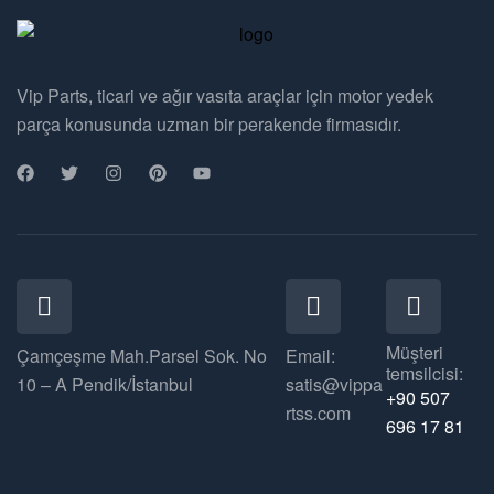
Vip Parts, ticari ve ağır vasıta araçlar için motor yedek
parça konusunda uzman bir perakende firmasıdır.
Müşteri
Çamçeşme Mah.Parsel Sok. No
Email:
temsilcisi:
10 – A Pendik/İstanbul
satis@vippa
+90 507
rtss.com
696 17 81