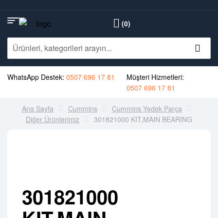
(0)
WhatsApp Destek:
0507 696 17 81
Müşteri Hizmetleri:
0507 696 17 81
Ana Sayfa
Cummins
Cummins Yedek Parça
Diğer Ürünlerimiz
301821000 KIT,MAIN BEARING
301821000
KIT,MAIN