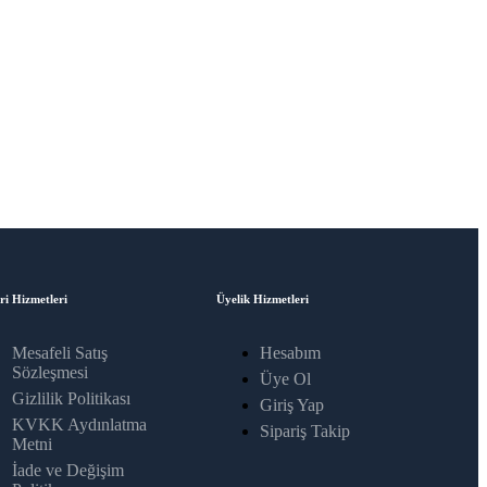
ri Hizmetleri
Üyelik Hizmetleri
Mesafeli Satış
Hesabım
Sözleşmesi
Üye Ol
Gizlilik Politikası
Giriş Yap
KVKK Aydınlatma
Sipariş Takip
Metni
İade ve Değişim