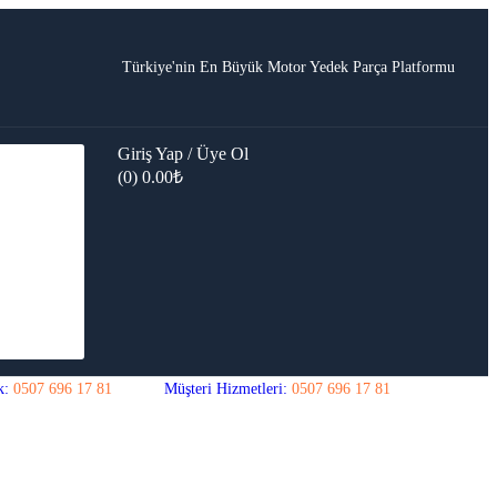
Türkiye'nin En Büyük Motor Yedek Parça Platformu
Giriş Yap / Üye Ol
(0)
0.00
₺
k:
0507 696 17 81
Müşteri Hizmetleri:
0507 696 17 81