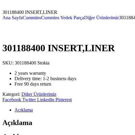
301188400 INSERT,LINER
Ana Sayfa
Cummins
Cummins Yedek Parça
Diğer Ürünlerimiz
301188
301188400 INSERT,LINER
SKU:
301188400
Stokta
2 years warranty
Delivery time: 1-2 business days
Free 90 days return
Kategori:
Diğer Ürünlerimiz
Facebook
Twitter
Linkedin
Pinterest
Açıklama
Açıklama