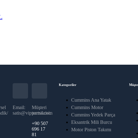
L
Kategoriler
Müşte
Cummins Ana Yatak
sel
Email:
Müşteri
Cummins Motor
dik/
satis@vippartss.com
temsilcisi:
Cummins Yedek Parça
Eksantrik Mili Burcu
+90 507
696 17
Motor Piston Takımı
81