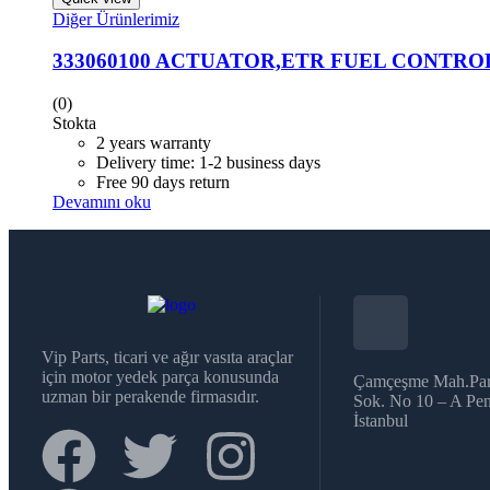
Diğer Ürünlerimiz
333060100 ACTUATOR,ETR FUEL CONTRO
(0)
Stokta
2 years warranty
Delivery time: 1-2 business days
Free 90 days return
Devamını oku
Vip Parts, ticari ve ağır vasıta araçlar
için motor yedek parça konusunda
Çamçeşme Mah.Par
uzman bir perakende firmasıdır.
Sok. No 10 – A Pen
İstanbul