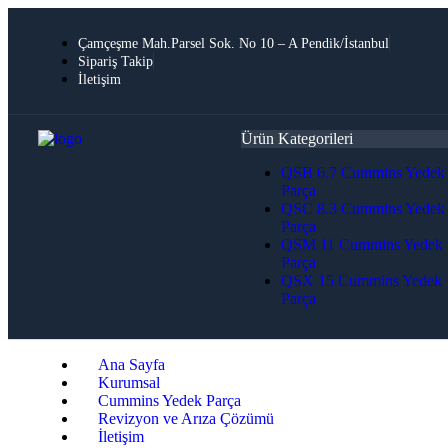
Çamçeşme Mah.Parsel Sok. No 10 – A Pendik/İstanbul
Sipariş Takip
İletişim
Ürün Kategorileri
QSB 6.7 Cummins Yedek
Parça
QSC 8.3 Cummins Yedek
Parça
QSM 11 Cummins Yedek
Parça
QSX 15 Cummins Yedek
Parça
Ana Sayfa
Kurumsal
Cummins Yedek Parça
Revizyon ve Arıza Çözümü
İletişim