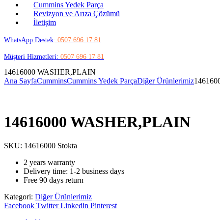
Cummins Yedek Parça
Revizyon ve Arıza Çözümü
İletişim
WhatsApp Destek:
0507 696 17 81
Müşteri Hizmetleri:
0507 696 17 81
14616000 WASHER,PLAIN
Ana Sayfa
Cummins
Cummins Yedek Parça
Diğer Ürünlerimiz
14616
14616000 WASHER,PLAIN
SKU:
14616000
Stokta
2 years warranty
Delivery time: 1-2 business days
Free 90 days return
Kategori:
Diğer Ürünlerimiz
Share:
Facebook
Twitter
Linkedin
Pinterest