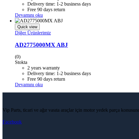
Delivery time: 1-2 business days
Free 90 days return
Devamını oku
Quick view
Diğer Ürünlerimiz
AD2775000MX ABJ
(0)
Stokta
2 years warranty
Delivery time: 1-2 business days
Free 90 days return
Devamını oku
Vip Parts, ticari ve ağır vasıta araçlar için motor yedek parça konusu
Facebook