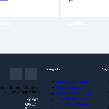
(0)
Free 90 days return
Free 90 days return
nı oku
Devamını oku
Kategoriler
Müşte
Cummins Ana Yatak
sel
Email:
Müşteri
Cummins Motor
dik/
satis@vippartss.com
temsilcisi:
Cummins Yedek Parça
Eksantrik Mili Burcu
+90 507
696 17
Motor Piston Takımı
81