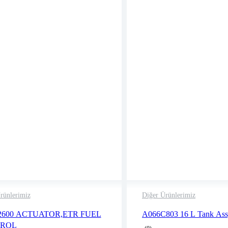
rünlerimiz
Diğer Ürünlerimiz
2 years warranty
2 years warranty
2600 ACTUATOR,ETR FUEL
A066C803 16 L Tank As
Delivery time: 1-2 business days
Delivery time: 1-2 
ROL