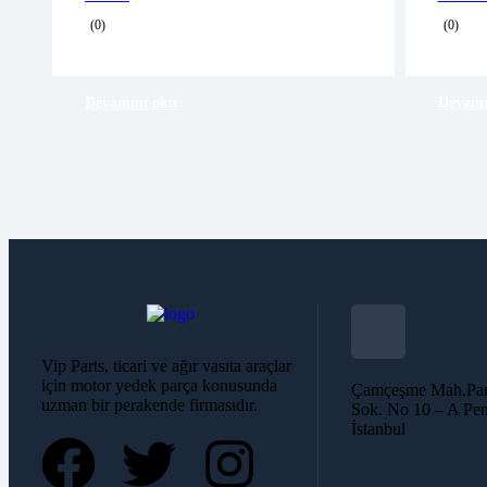
Free 90 days return
(0)
(0)
Devamını oku
Devamı
Vip Parts, ticari ve ağır vasıta araçlar
için motor yedek parça konusunda
Çamçeşme Mah.Par
uzman bir perakende firmasıdır.
Sok. No 10 – A Pen
İstanbul