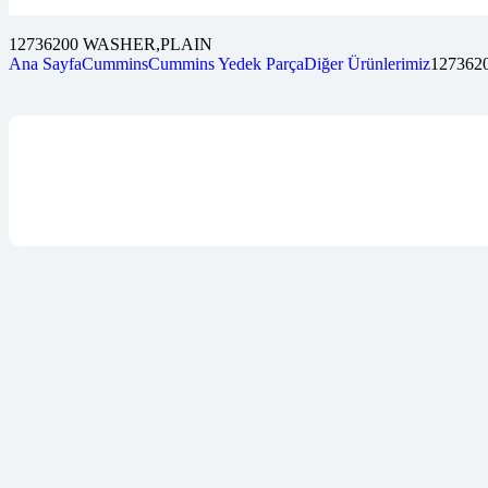
12736200 WASHER,PLAIN
Ana Sayfa
Cummins
Cummins Yedek Parça
Diğer Ürünlerimiz
12736