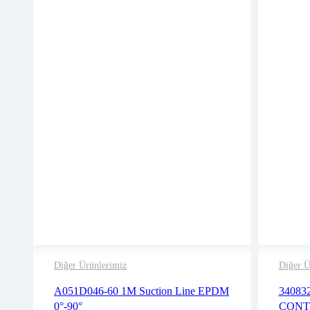
Diğer Ürünlerimiz
Diğer Ü
2 years warranty
A051D046-60 1M Suction Line EPDM
34083
Delivery time: 1-2 business days
0°-90°
CONT