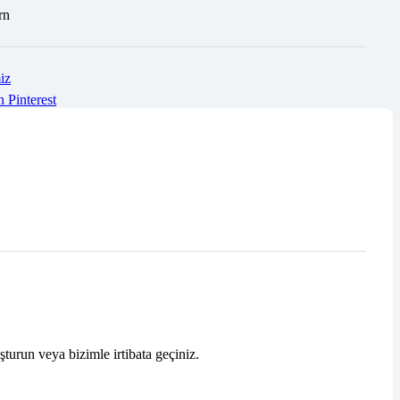
rn
iz
n
Pinterest
şturun veya bizimle irtibata geçiniz.